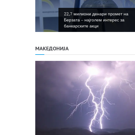
деење на
нскиот
22,7 милиони денари промет на
е на
Берзата – најголем интерес за
банкарските акци
МАКЕДОНИЈА