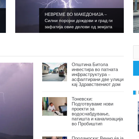
НЕВРЕМЕ ВО МАКЕДОНИЈА –
Силни поројни дождови и град ги
зафатија овие делови од земјата
Пр
за
Општина Битола
инвестира во патната
инфраструктура –
асфалтирани две улици
кај Здравствениот дом
Тоневски:
Подготвуваме нови
проекти за
водоснабдување,
патишта и канализација
во Пробиштип
Проданоски: Вечно ќе ја