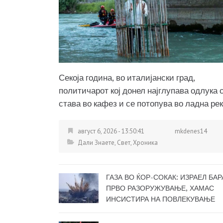
Секоја година, во италијански град,
политичарот кој донел најглупава одлука 
става во кафез и се потопува во ладна ре
август 6, 2026 - 13:50:41
mkdenes14
Дали Знаете
,
Свет
,
Хроника
ГАЗА ВО ЌОР-СОКАК: ИЗРАЕЛ БАР
ПРВО РАЗОРУЖУВАЊЕ, ХАМАС
ИНСИСТИРА НА ПОВЛЕКУВАЊЕ