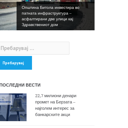
Општина Битола инвестира во
патната инфраструктура –
асфалтирани две улици кај
Здравствениот дом
ебарувај
:
ПОСЛЕДНИ ВЕСТИ
22,7 милиони денари
промет на Берзата –
најголем интерес за
банкарските акци