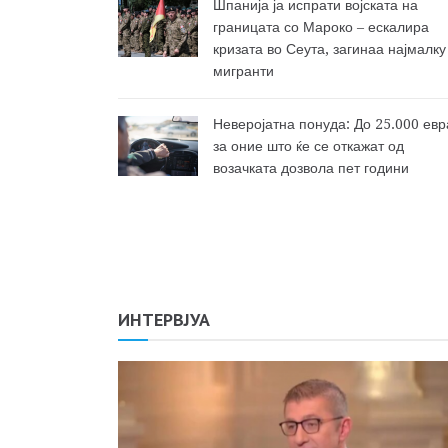
Шпанија ја испрати војската на
границата со Мароко – ескалира
кризата во Сеута, загинаа најмалку
мигранти
Неверојатна понуда: До 25.000 евр
за оние што ќе се откажат од
возачката дозвола пет години
ИНТЕРВЈУА