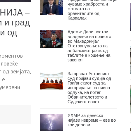
чуваме храброста и
жртвата на
НИЈА –
бранителите од
Карпалак
 и град
и од
Адеми: Дали постои
владеење на правото
во Македонија?
Отстранувањето на
албанскиот јазик од
 моментов
таблите е кршење на
законот
 повеќе
 од земјата,
За првпат Уставниот
суд пријави судија од
 е
Граѓанскиот суд за
 умерени
ингорирање на нивна
одлука, на потег
Обвинителството и
Судскиот совет
УХМР за денеска
најави невреме – еве во
кои делови