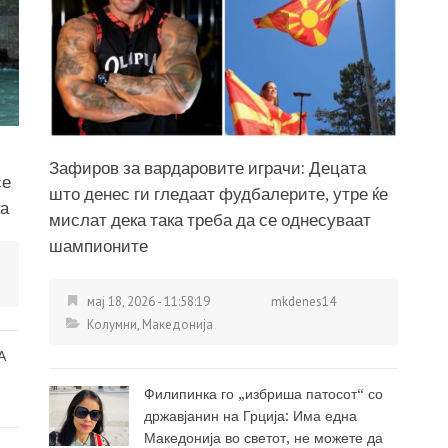
Зафиров за вардаровите играчи: Децата
се
што денес ги гледаат фудбалерите, утре ќе
ка
мислат дека така треба да се однесуваат
шампионите
мај 18, 2026 - 11:58:19
mkdenes14
Колумни
,
Македонија
А
Филипинка го „избриша патосот“ со
државјанин на Грција: Има една
Македонија во светот, не можете да