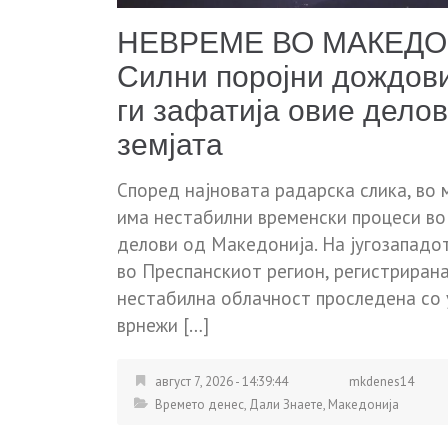
НЕВРЕМЕ ВО МАКЕДО
Силни поројни дождови
ги зафатија овие делов
земјата
Според најновата радарска слика, во
има нестабилни временски процеси во
делови од Македонија. На југозападот
во Преспанскиот регион, регистрирана
нестабилна облачност проследена со
врнежи […]
август 7, 2026 - 14:39:44
mkdenes14
Времето денес
,
Дали Знаете
,
Македонија