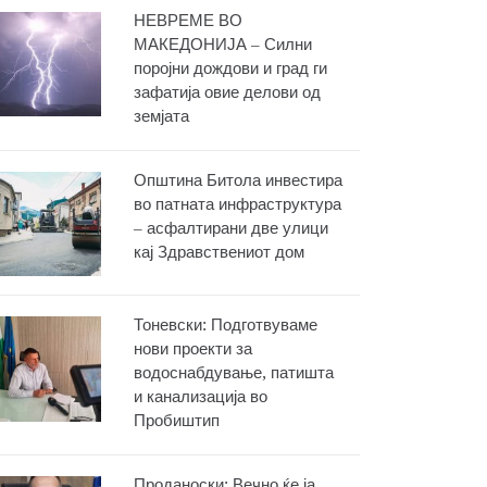
НЕВРЕМЕ ВО
МАКЕДОНИЈА – Силни
поројни дождови и град ги
зафатија овие делови од
земјата
Општина Битола инвестира
во патната инфраструктура
– асфалтирани две улици
кај Здравствениот дом
Тоневски: Подготвуваме
нови проекти за
водоснабдување, патишта
и канализација во
Пробиштип
Проданоски: Вечно ќе ја