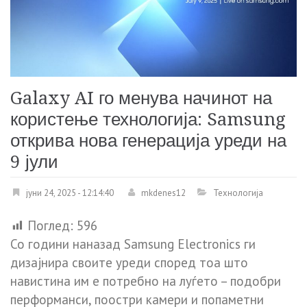
Galaxy AI го менува начинот на
користење технологија: Samsung
открива нова генерација уреди на
9 јули
јуни 24, 2025 - 12:14:40
mkdenes12
Технологија
Поглед:
596
Со години наназад Samsung Electronics ги
дизајнира своите уреди според тоа што
навистина им е потребно на луѓето – подобри
перформанси, поостри камери и попаметни