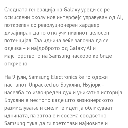
Следната генерација на Galaxy уреди се ре-
осмислени околу нов интерфејс управуван од AI,
поткрепен со револуционерен хардвер
дизајниран да го отклучи нивниот целосен
потенцијал. Таа иднина веќе започна да се
одвива – и најдоброто од Galaxy AI и
мајсторството на Samsung наскоро ќе биде
откриено.
На 9 јули, Samsung Electronics ќе го одржи
настанот Unpacked во Бруклин, Њујорк –
населба со извонреден дух и уникатна историја.
Бруклин е местото каде што визионерското
размислување и смелите идеи ја обликуваат
иднината, па затоа е и сосема соодветно
Samsung тука да ги претстави најновите и