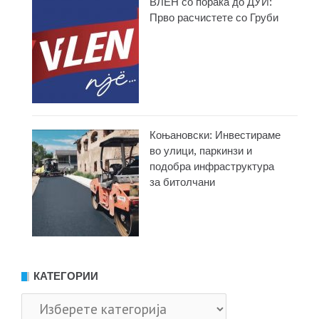
ВЛЕН со порака до ДУИ:
Прво расчистете со Груби
Коњановски: Инвестираме
во улици, паркинзи и
подобра инфраструктура
за битолчани
КАТЕГОРИИ
Категории