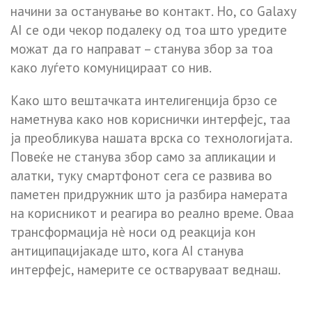
начини за останување во контакт. Но, со Galaxy
AI се оди чекор подалеку од тоа што уредите
можат да го направат – станува збор за тоа
како луѓето комуницираат со нив.
Како што вештачката интелигенција брзо се
наметнува како нов кориснички интерфејс, таа
ја преобликува нашата врска со технологијата.
Повеќе не станува збор само за апликации и
алатки, туку смартфонот сега се развива во
паметен придружник што ја разбира намерата
на корисникот и реагира во реално време. Оваа
трансформација нè носи од реакција кон
антиципацијакаде што, кога AI станува
интерфејс, намерите се остваруваат веднаш.