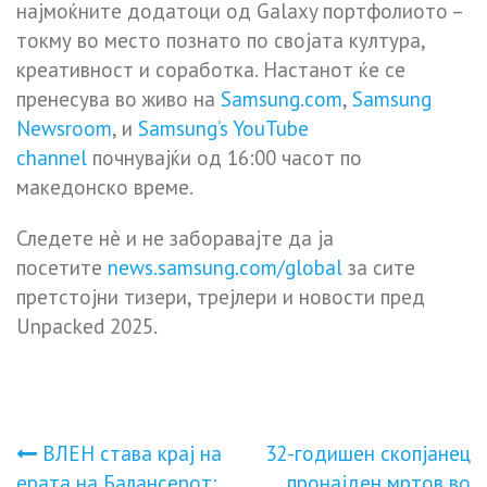
најмоќните додатоци од Galaxy портфолиото –
токму во место познато по својата култура,
креативност и соработка. Настанот ќе се
пренесува во живо на
Samsung.com
,
Samsung
Newsroom
, и
Samsung’s YouTube
channel
почнувајќи од 16:00 часот по
македонско време.
Следете нè и не заборавајте да ја
посетите
news.samsung.com/global
за сите
претстојни тизери, трејлери и новости пред
Unpacked 2025.
Навигација
ВЛЕН става крај на
32-годишен скопјанец
ерата на Балансерот:
пронајден мртов во