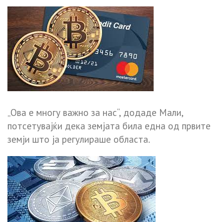
„Ова е многу важно за нас“, додаде Мали,
потсетувајќи дека земјата била една од првите
земји што ја регулираше областа.