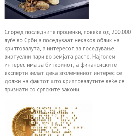
Според последните проценки, повеќе од 200.000
луѓе во Србија поседуваат некаков облик на
криптовалута, а интересот за поседување
виртуелни пари во земјата расте. Најголем
интерес има за биткоинот, а финансиските
експерти велат дека зголемениот интерес се
должи на фактот што криптовалутите веќе се
признати со српските закони.