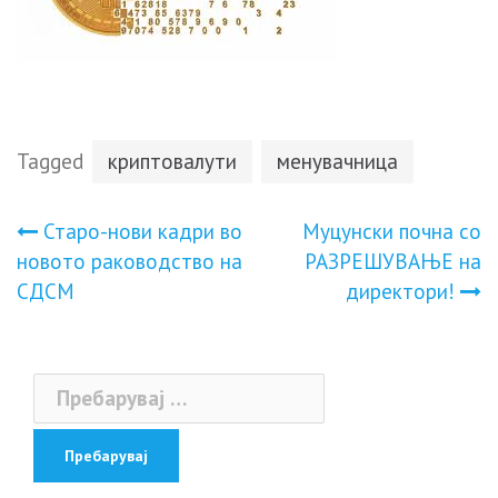
Tagged
криптовалути
менувачница
Навигација
Старо-нови кадри во
Муцунски почна со
новото раководство на
РАЗРЕШУВАЊЕ на
на
СДСМ
директори!
напис
Пребарувај
за: