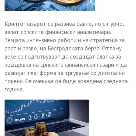
Крипто-пазарот се развива бавно, но сигурно,
велат српските финансиски аналитичари.
Земјата интензивно работи и на стратегија за
раст и развој на Белградската берза. Оттаму
веќе се подготвуваат да создадат алатка за
поддршка на српските финансиски пазари и да
развијат платформа за тргување со дигитални
токени. Се очекува да биде воведена следната
година.