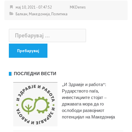
мај 10, 2021 - 07:47:52
MKDenes
Балкан
,
Македонија
,
Политика
Пребарувај
за:
ПОСЛЕДНИ ВЕСТИ
„И Здравје и работа“:
Рударството паѓа,
инвестициите стојат –
државата мора да го
ослободи развојниот
потенцијал на Македонија