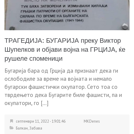
ТРАГЕДИЈА: БУГАРИЈА преку Виктор
Шупелков и објави војна на ГРЦИЈА, ќе
рушеле споменици
Бугарија бара од Грција да признаат дека ги
ослободиле за време на војната и немало
бугарски фашистички окупатор. Сето тоа со
тврдењето дека Бугарите биле фашисти, па и
окупатори, го […]
септември 11, 2022 - 19:01:46
MKDenes
Балкан
,
Забава