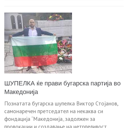
ШУПЕЛКА ќе прави бугарска партија во
Македонија
Познатата бугарска шупелка Виктор Стојанов,
самонаречен претседател на некаква си
фондација “Македонија„ задолжен за
провокации и создавање на нетрпеливост