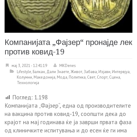
Компанијата „Фајзер“ пронајде лек
против ковид-19
мај 3, 2021 - 12:41:19
MKDenes
Lifestyle
,
Балкан
,
Дали Знаете
,
Живот
,
Забава
,
Изјави
,
Интервјуа
,
Колумни
,
Македонија
,
Мода
,
Политика
,
Свет
,
Спорт
,
Сцена
,
Технологија
Поглед:
1.198
Компанијата „Фајзер“, една од производителите
на вакцина против ковид-19, соопшти дека до
крајот на мај годинава ќе ја заврши првата фаза
од клиничките испитувања и до есен ќе ги има