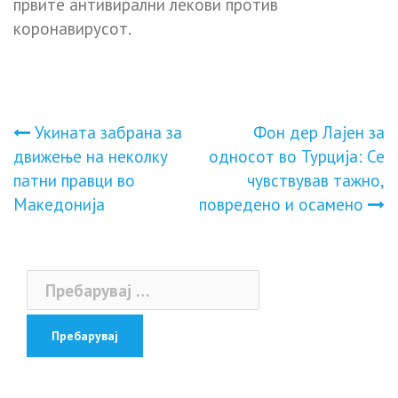
првите антивирални лекови против
коронавирусот.
Навигација
Укината забрана за
Фон дер Лајен за
движење на неколку
односот во Турција: Се
на
патни правци во
чувствував тажно,
Македонија
повредено и осамено
напис
Пребарувај
за: