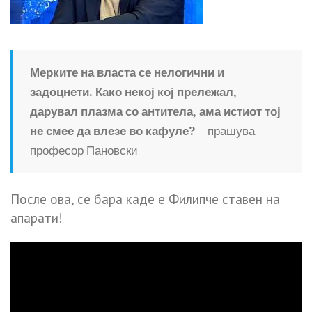
Мерките на власта се нелогични и
задоцнети. Како некој кој прележал,
дарувал плазма со антитела, ама истиот тој
не смее да влезе во кафуле?
– прашува
професор Пановски
После ова, се бара каде е Филипче ставен на
апарати!