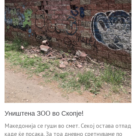
Уништeна ЗOO во Скопје!
Македонија се гуши во смет. Секој остава отпад
каде ќе посака. За тоа дневно сретнуваме по