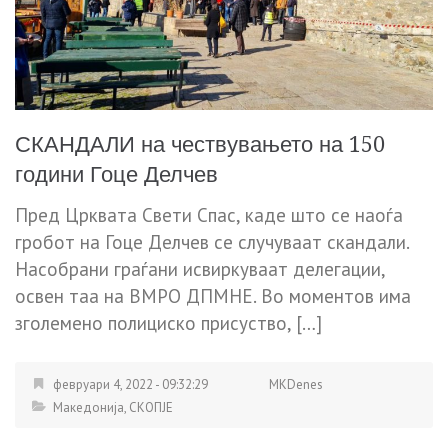
СКАНДАЛИ на чествувањето на 150
години Гоце Делчев
Пред Црквата Свети Спас, каде што се наоѓа
гробот на Гоце Делчев се случуваат скандали.
Насобрани граѓани исвиркуваат делегации,
освен таа на ВМРО ДПМНЕ. Во моментов има
зголемено полициско присуство, […]
февруари 4, 2022 - 09:32:29
MKDenes
Македонија
,
СКОПЈЕ