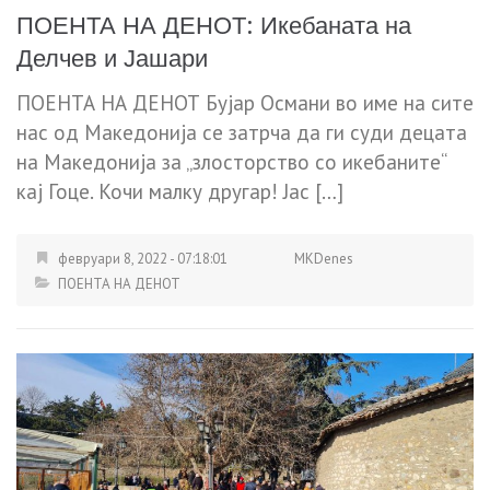
ПОЕНТА НА ДЕНОТ: Икебаната на
Делчев и Јашари
ПОЕНТА НА ДЕНОТ Бујар Османи во име на сите
нас од Македонија се затрча да ги суди децата
на Македонија за „злосторство со икебаните“
кај Гоце. Кочи малку другар! Јас […]
февруари 8, 2022 - 07:18:01
MKDenes
ПОЕНТА НА ДЕНОТ