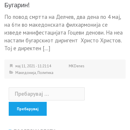
Бугарин!
По повод смртта на Делчев, два дена по 4 мај,
на 6ти во македонската филхармонија се
изведе манифестацијата Гоцеви денови. На неа
настапи бугарскиот диригент Христо Христов.
Тој е директен […]
мај 11, 2021 - 11:21:14
MKDenes
Македонија
,
Политика
Пребарувај
за: