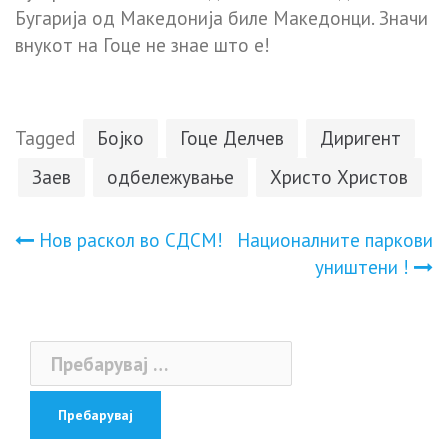
Бугарија од Македонија биле Македонци. Значи
внукот на Гоце не знае што е!
Tagged
Бојко
Гоце Делчев
Диригент
Заев
одбележување
Христо Христов
Навигација
Нoв pаскол во СДСМ!
Националните паркови
уништени !
на
напис
Пребарувај
за: