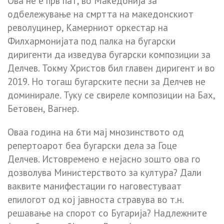
Ова не е прв пат, во Македонија за
одбележување на смртта на македонскиот
револуцинер, Камерниот оркестар на
Филхармонијата под палка на бугарски
диригенти да изведува бугарски композиции за
Делчев. Токму Христов бил главен диригент и во
2019. Но тогаш бугарските песни за Делчев не
доминирале. Туку се свиреле композиции на Бах,
Бетовен, Вагнер.
Оваа година на 6ти мај мнозинството од
репертоарот беа бугарски дела за Гоце
Делчев. Истовремено е нејасно зошто ова го
дозволува Министерството за култура? Дали
ваквите манифестации го наговестуваат
епилогот од кој јавноста стравува во т.н.
решавање на спорот со Бугарија? Надлежните