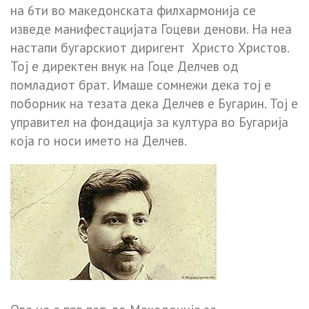
на 6ти во македонската филхармонија се
изведе манифестацијата Гоцеви денови. На неа
настапи бугарскиот диригент Христо Христов.
Тој е директен внук на Гоце Делчев од
помладиот брат. Имаше сомнежи дека тој е
поборник на тезата дека Делчев е Бугарин. Тој е
управител на фондација за култура во Бугарија
која го носи името на Делчев.