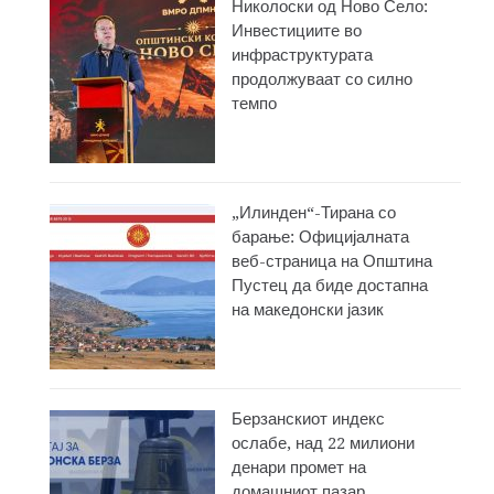
Николоски од Ново Село:
Инвестициите во
инфраструктурата
продолжуваат со силно
темпо
„Илинден“-Тирана со
барање: Официјалната
веб-страница на Општина
Пустец да биде достапна
на македонски јазик
Берзанскиот индекс
ослабе, над 22 милиони
денари промет на
домашниот пазар