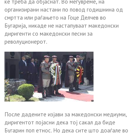
ќе треба да објаснат. Во меѓувреме, на
организирани настани по повод годишнина од
смртта или раѓањето на Гоце Делчев во
Бугарија, никаде не настапуваат македонски
диригенти со македонски песни за
револуционерот.
После дадените изјави за македонски медиуми,
диригентот појасни дека тој сакал да биде
Бугарин поп етнос. Но дека сите што доаѓале во