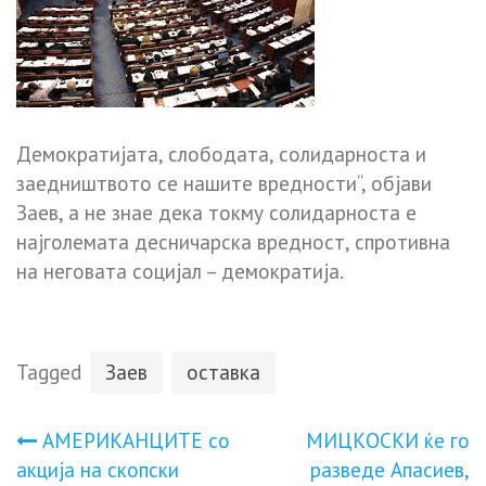
Демократијата, слободата, солидарноста и
заедништвото се нашите вредности“, објави
Заев, а не знае дека токму солидарноста е
најголемата десничарска вредност, спротивна
на неговата социјал – демократија.
Tagged
Заев
оставка
Навигација
АМЕРИКАНЦИТЕ со
МИЦКОСКИ ќе го
акција на скопски
разведе Апасиев,