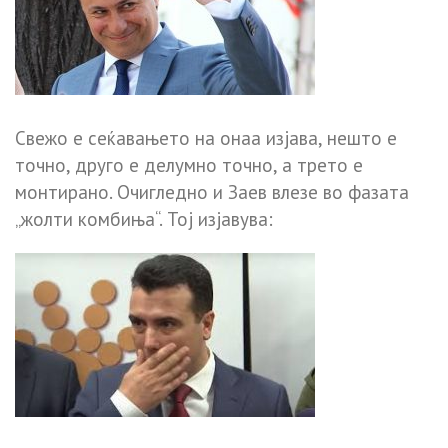
Свежо е сеќавањето на онаа изјава, нешто е
точно, друго е делумно точно, а трето е
монтирано. Очигледно и Заев влезе во фазата
„жолти комбиња“. Тој изјавува: