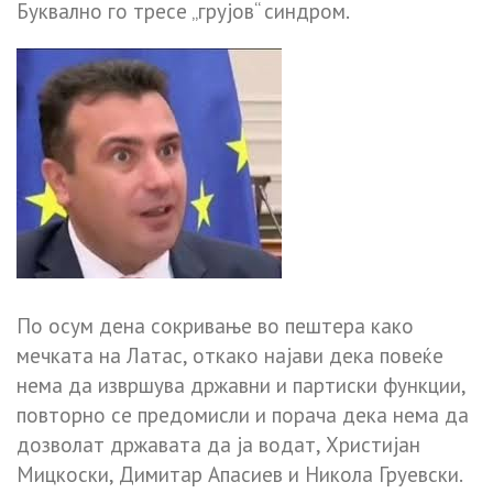
Буквално го тресе „грујов“ синдром.
По осум дена сокривање во пештера како
мечката на Латас, откако најави дека повеќе
нема да извршува државни и партиски функции,
повторно се предомисли и порача дека нема да
дозволат државата да ја водат, Христијан
Мицкоски, Димитар Апасиев и Никола Груевски.