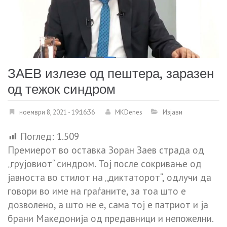
ЗАЕВ излезе од пештера, заразен
од тежок синдром
ноември 8, 2021 - 19:16:36
MKDenes
Изјави
Поглед:
1.509
Премиерот во оставка Зоран Заев страда од
„грујовиот“ синдром. Тој после сокривање од
јавноста во стилот на „диктаторот“, одлучи да
говори во име на граѓаните, за тоа што е
дозволено, а што не е, сама тој е патриот и ја
брани Македонија од предавници и непожелни.