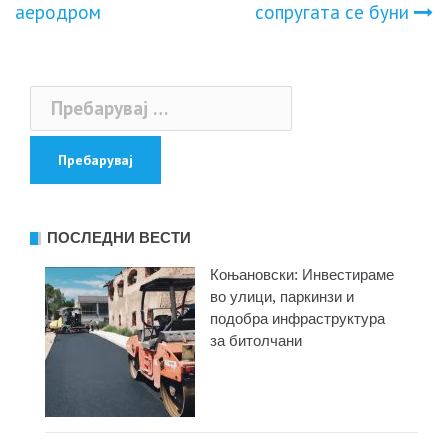
на
аеродром
сопругата се буни
напис
Пребарувај
за:
ПОСЛЕДНИ ВЕСТИ
Коњановски: Инвестираме
во улици, паркинзи и
подобра инфраструктура
за битолчани