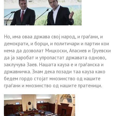
Но, има оваа држава свој народ, и граѓани, и
демократи, и борци, и политичари и партии кои
нема да дозволат Мицкоски, Апасиев и Груевски
да ја заробат и упропастат државата одново,
заклучува Заев. Нашата кауза е и граѓанска и
државничка. Знам дека позади таа кауза како
бедем гордо стојат мнозинство од нашите
граѓани и мнозинство од нашите пратеници.