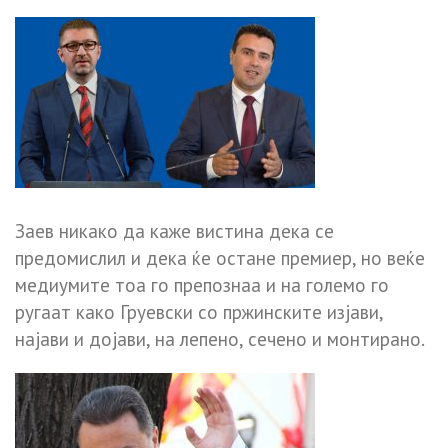
Заев никако да каже вистина дека се
предомислил и дека ќе остане премиер, но веќе
медиумите тоа го препознаа и на големо го
ругаат како Груевски со пржинските изјави,
најави и дојави, на лепено, сечено и монтирано.