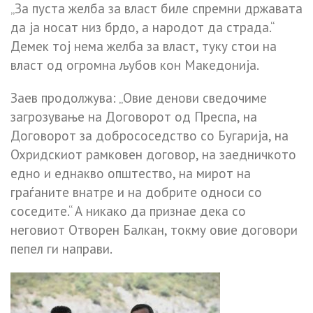
„За пуста желба за власт биле спремни државата
да ја носат низ брдо, а народот да страда.“
Демек тој нема желба за власт, туку стои на
власт од огромна љубов кон Македонија.
Заев продолжува: „Овие денови сведочиме
загрозување на Договорот од Преспа, на
Договорот за добрососедство со Бугарија, на
Охридскиот рамковен договор, на заедничкото
едно и еднакво општество, на мирот на
граѓаните внатре и на добрите односи со
соседите.“ А никако да признае дека со
неговиот Отворен Балкан, токму овие договори
пепел ги направи.