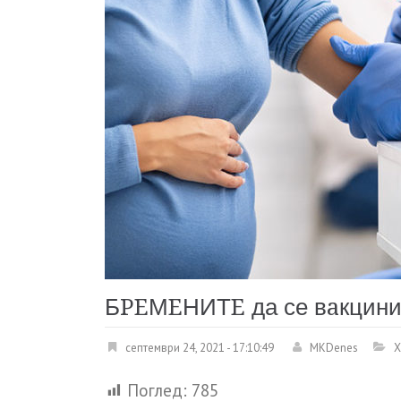
БPEМEНИТE да се вaкцини
септември 24, 2021 - 17:10:49
MKDenes
Х
Поглед:
785