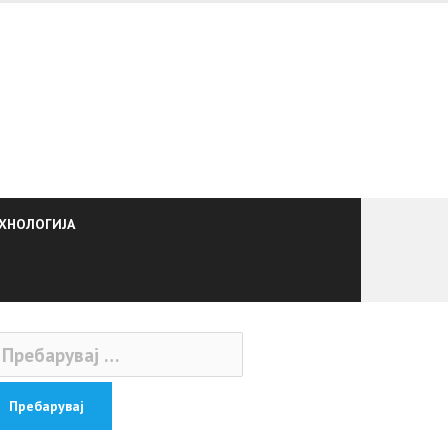
ХНОЛОГИЈА
ебарувај
: