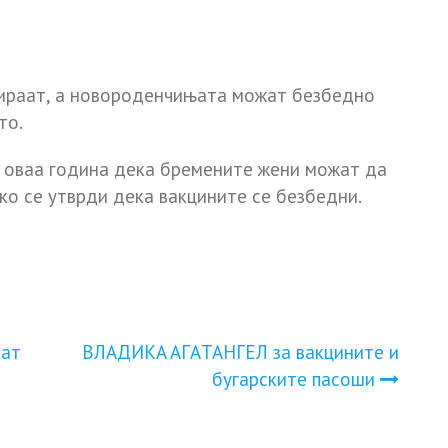
нираат, а новороденчињата можат безбедно
то.
 оваа година дека бремените жени можат да
ко се утврди дека вакцините се безбедни.
чат
ВЛAДИКA AГAТАНГEЛ за вaкцинитe и
бyгapcкитe пacoши