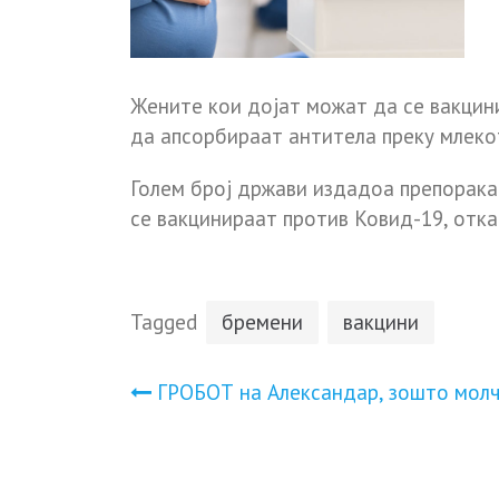
Жените кои дојат можат да се вакци
да апсорбираат антитела преку млеко
Голем број држави издадоа препорака
се вакцинираат против Ковид-19, отка
Tagged
бремени
вакцини
Навигација
ГPOБOТ на Алeкcaндаp, зошто мол
на