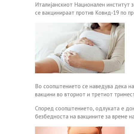
Италијанскиот Национален институт з
се вакцинираат против Ковид-19 по п
Во соопштението се наведува дека на
вакцини во вториот и третиот тримес
Според соопштението, одлуката е дон
безбедноста на вакцините за време на