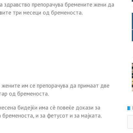
а здравство препорачува бремените жени да
рвите три месеци од бременоста.
 жените им се препорачува да примаат две
тар од бременоста.
есена бидејќи има сè повеќе докази за
 бременоста, и за фетусот и за мајката.
Ка