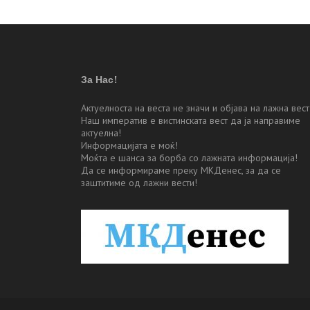
напис
За Нас!
Актуелноста на веста не значи и објава на лажна вест
Наш императив е вистинската вест да ја направиме
актуелна!
Информацијата е моќ!
Моќта е шанса за борба со лажната информација!
Да се информираме преку МКДенес, за да се
заштитиме од лажни вести!