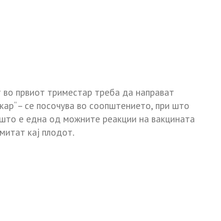
т во првиот триместар треба да направат
кар“ – се посочува во соопштението, при што
 што е една од можните реакции на вакцината
митат кај плодот.