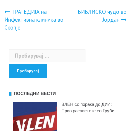
Навигација
ТРАГЕДИЈА на
БИБЛИСКО чудо во
Инфективна клиника во
Јордан
на
Скопје
напис
Пребарувај
за:
ПОСЛЕДНИ ВЕСТИ
ВЛЕН со порака до ДУИ:
Прво расчистете со Груби