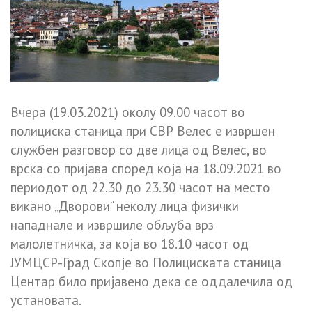
Вчера (19.03.2021) околу 09.00 часот во
полициска станица при СВР Велес е извршен
службен разговор со две лица од Велес, во
врска со пријава според која на 18.09.2021 во
периодот од 22.30 до 23.30 часот на место
викано „Дворови“ неколу лица физички
нападнале и извршиле обљуба врз
малолетничка, за која во 18.10 часот од
ЈУМЦСР-Град Скопје во Полициската станица
Центар било пријавено дека се оддалечила од
установата.