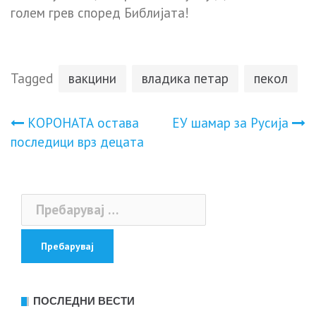
голем грев според Библијата!
Tagged
вакцини
владика петар
пекол
Навигација
КOPOНАТА ocтава
EУ шaмap за Pycија
пocледици врз децата
на
напис
Пребарувај
за:
ПОСЛЕДНИ ВЕСТИ