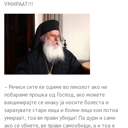
УМИРААТ!!!
– Речиси сите ќе одиме во пеколот ако не
побараме прошка од Господ, ако можете
вакцинирајте се инаку ја носите болеста и
заразувате стари лица и болни лица кои потоа
умираат, тоа ве прави убијци! Па дури и сами
ако се убиете, ве прави самоубијци, а и тоа е