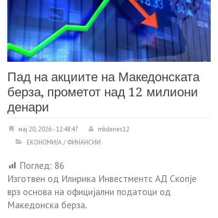
Пад на акциите на Македонската
берза, прометот над 12 милиони
денари
мај 20, 2026 - 12:48:47
mkdenes12
ЕКОНОМИЈА / ФИНАНСИИ
Поглед:
86
Изготвен од Илирика Инвестментс АД Скопје
врз основа на официјални податоци од
Македонска берза.