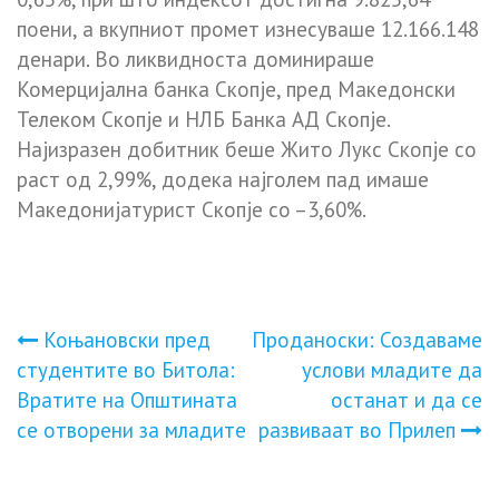
поени, а вкупниот промет изнесуваше 12.166.148
денари. Во ликвидноста доминираше
Комерцијална банка Скопје, пред Македонски
Телеком Скопје и НЛБ Банка АД Скопје.
Најизразен добитник беше Жито Лукс Скопје со
раст од 2,99%, додека најголем пад имаше
Македонијатурист Скопје со –3,60%.
Навигација
Коњановски пред
Проданоски: Создаваме
студентите во Битола:
услови младите да
на
Вратите на Општината
останат и да се
се отворени за младите
развиваат во Прилеп
напис