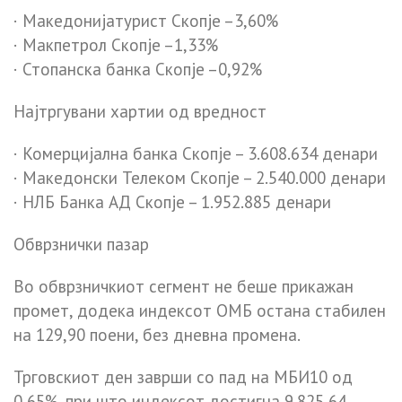
· Македонијатурист Скопје –3,60%
· Макпетрол Скопје –1,33%
· Стопанска банка Скопје –0,92%
Најтргувани хартии од вредност
· Комерцијална банка Скопје – 3.608.634 денари
· Македонски Телеком Скопје – 2.540.000 денари
· НЛБ Банка АД Скопје – 1.952.885 денари
Обврзнички пазар
Во обврзничкиот сегмент не беше прикажан
промет, додека индексот ОМБ остана стабилен
на 129,90 поени, без дневна промена.
Трговскиот ден заврши со пад на МБИ10 од
0,65%, при што индексот достигна 9.825,64