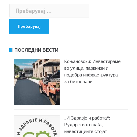
Пребарувај
за:
ПОСЛЕДНИ ВЕСТИ
Коњановски: Инвестираме
во улици, паркинзи и
подобра инфраструктура
за битолчани
„И Здравје и работа“:
Рударството паѓа,
инвестициите стојат –