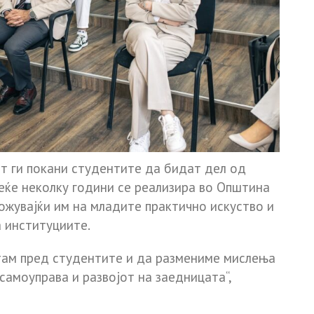
т ги покани студентите да бидат дел од
веќе неколку години се реализира во Општина
можувајќи им на младите практично искуство и
 институциите.
там пред студентите и да размениме мислења
самоуправа и развојот на заедницата“,