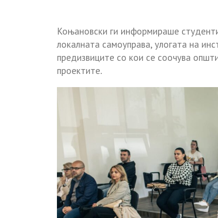
Коњановски ги информираше студенти
локалната самоуправа, улогата на инс
предизвиците со кои се соочува општи
проектите.