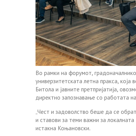
Во рамки на форумот, градоначалнико
универзитетската летна пракса, која 
Битола и јавните претпријатија, овоз
директно запознавање со работата на
„Чест и задоволство беше да се обра
и ставови за теми важни за локалната 
истакна Коњановски.