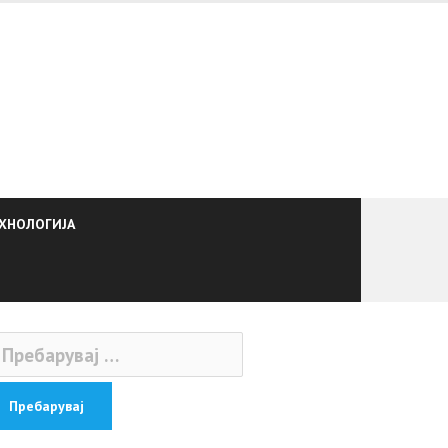
ХНОЛОГИЈА
ебарувај
: