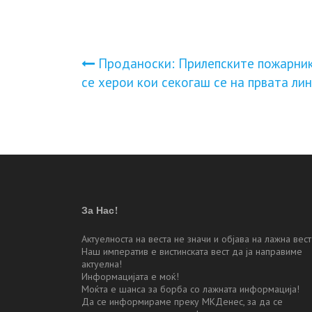
Навигација
Проданоски: Прилепските пожарни
се херои кои секогаш се на првата лин
на
напис
За Нас!
Актуелноста на веста не значи и објава на лажна вест
Наш императив е вистинската вест да ја направиме
актуелна!
Информацијата е моќ!
Моќта е шанса за борба со лажната информација!
Да се информираме преку МКДенес, за да се