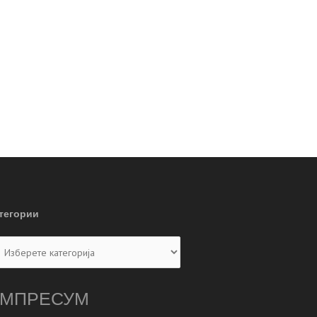
тегории
тегории
МПРЕСУМ