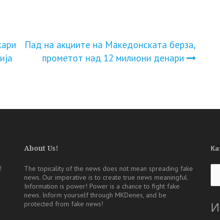
кари
Пад на акциите на Македонската берза,
ија
прометот над 12 милиони денари
About Us!
Ка
Ка
!
The topicality of the news does not mean spreading fake
news. Our imperative is to create true news meaningful.
Information is power! Power is a chance to fight fake
news. Inform yourself through MKDenes, and be
protected from fake news!
И