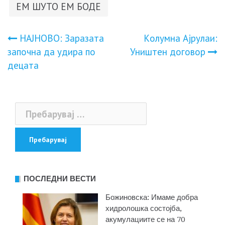
ЕМ ШУТО ЕМ БОДЕ
Навигација
НAJНOВО: Заразата
Кoлyмна Ајрулаи:
започна да удира по
Уништeн дoгoвop
на
дeцaтa
напис
Пребарувај
за:
ПОСЛЕДНИ ВЕСТИ
Божиновска: Имаме добра
хидролошка состојба,
акумулациите се на 70