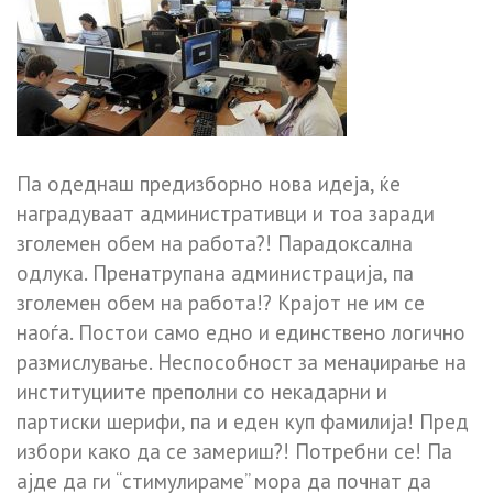
Па одеднаш предизборно нова идеја, ќе
наградуваат административци и тоа заради
зголемен обем на работа?! Парадоксална
одлука. Пренатрупана администрација, па
зголемен обем на работа!? Крајот не им се
наоѓа. Постои само едно и единствено логично
размислување. Неспособност за менаџирање на
институциите преполни со некадарни и
партиски шерифи, па и еден куп фамилија! Пред
избори како да се замериш?! Потребни се! Па
ајде да ги “стимулираме” мора да почнат да