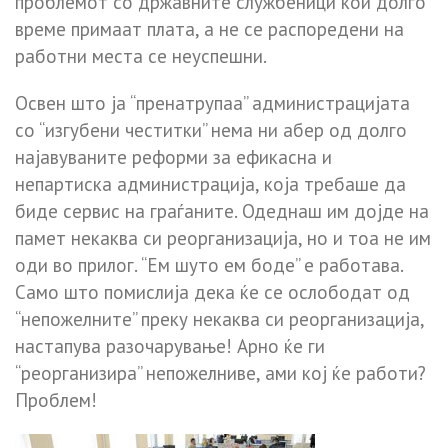
проблемот со државните службеници кои долго
време примаат плата, а не се распоредени на
работни места се неуспешни.
Освен што ја “пренатрупаа” администрацијата
со “изгубени честитки” нема ни абер од долго
најавуваните реформи за ефикасна и
непартиска администрација, која требаше да
биде сервис на граѓаните. Одеднаш им дојде на
памет некаква си реорганизација, но и тоа не им
оди во прилог. “Ем шуто ем боде” е работава.
Само што помислија дека ќе се ослободат од
“непожелните” преку некаква си реорганизација,
настапува разочарување! Арно ќе ги
“реорганизира” непожелниве, ами кој ќе работи?
Проблем!