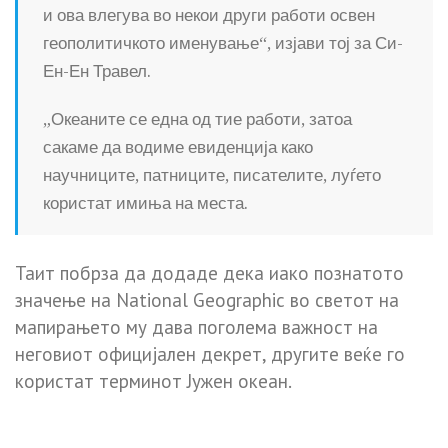
и ова влегува во некои други работи освен
геополитичкото именување“, изјави тој за Си-
Ен-Ен Травел.
„Океаните се една од тие работи, затоа
сакаме да водиме евиденција како
научниците, патниците, писателите, луѓето
користат имиња на места.
Таит побрза да додаде дека иако познатото
значење на National Geographic во светот на
мапирањето му дава поголема важност на
неговиот официјален декрет, другите веќе го
користат терминот Јужен океан.