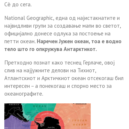
Сѐ до сега.
National Geographic, една од најистакнатите и
највидливи групи за создавање мапи во светот,
официјално донесе одлука за постоење на
петти океан.
Наречен Јужен океан, тоа е водно
тело што го опкружува Антарктикот.
Претходно познат како теснец Герлаче, овој
слив на најјужните делови на Тихиот,
Атлантскиот и Арктичкиот океан отсекогаш бил
интересен – а понекогаш и спорно место за
океанографите.