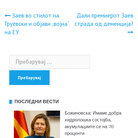
Навигација
Заев во стилот на
Дали премиерот Заев
Груевски и објави „војна“
страда од дeмeнциja?
на
на ЕУ
напис
Пребарувај
за:
ПОСЛЕДНИ ВЕСТИ
Божиновска: Имаме добра
хидролошка состојба,
акумулациите се на 70
проценти