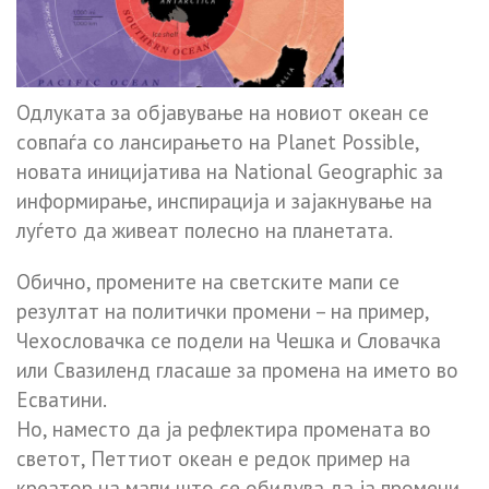
Одлуката за објавување на новиот океан се
совпаѓа со лансирањето на Planet Possible,
новата иницијатива на National Geographic за
информирање, инспирација и зајакнување на
луѓето да живеат полесно на планетата.
Обично, промените на светските мапи се
резултат на политички промени – на пример,
Чехословачка се подели на Чешка и Словачка
или Свазиленд гласаше за промена на името во
Есватини.
Но, наместо да ја рефлектира промената во
светот, Петтиот океан е редок пример на
креатор на мапи што се обидува да ја промени