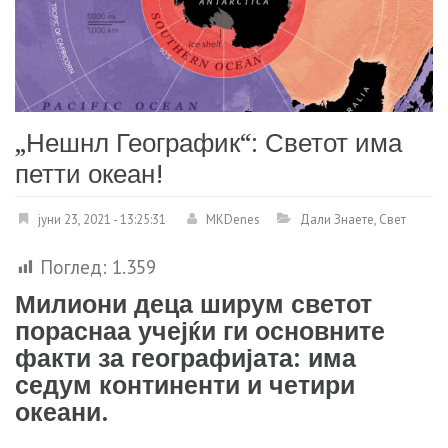
„Нешнл Географик“: Светот има
петти океан!
јуни 23, 2021 - 13:25:31
MKDenes
Дали Знаете
,
Свет
Поглед:
1.359
Милиони деца ширум светот
пораснаа учејќи ги основните
факти за географијата: има
седум континенти и четири
океани.