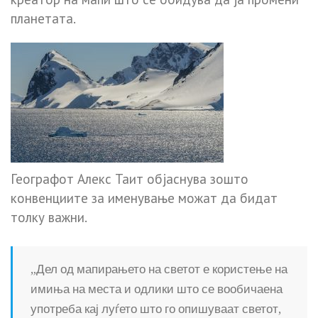
планетата.
Географот Алекс Таит објаснува зошто
конвенциите за именување можат да бидат
толку важни.
„Дел од мапирањето на светот е користење на
имиња на места и одлики што се вообичаена
употреба кај луѓето што го опишуваат светот,