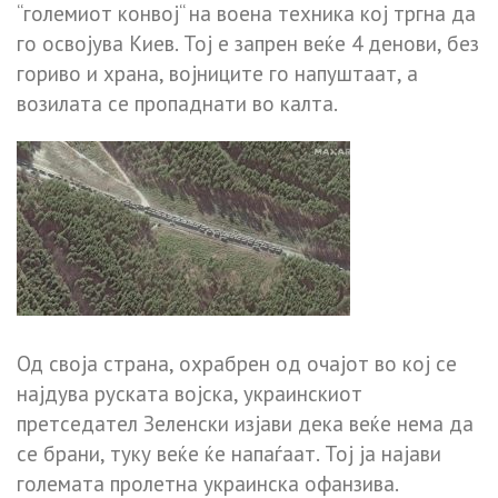
“големиот конвој“ на воена техника кој тргна да
го освојува Киев. Тој е запрен веќе 4 денови, без
гориво и храна, војниците го напуштаат, а
возилата се пропаднати во калта.
Од своја страна, охрабрен од очајот во кој се
најдува руската војска, украинскиот
претседател Зеленски изјави дека веќе нема да
се брани, туку веќе ќе напаѓаат. Тој ја најави
големата пролетна украинска офанзива.