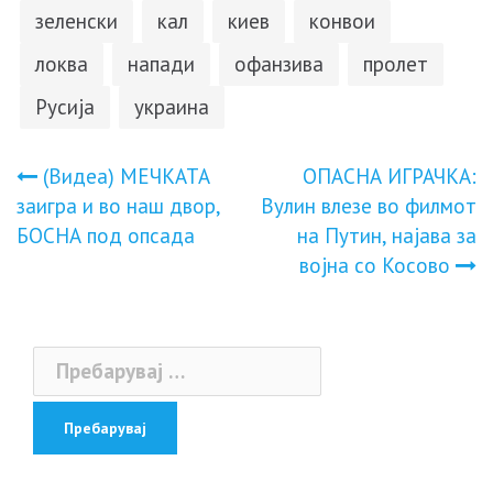
зеленски
кал
киев
конвои
локва
напади
офанзива
пролет
Русија
украина
Навигација
(Видеа) МЕЧКАТА
ОПАСНА ИГРАЧКА:
заигра и во наш двор,
Вулин влезе во филмот
на
БОСНА под опсада
на Путин, најава за
војна со Косово
напис
Пребарувај
за: