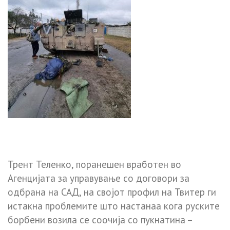
Трент Теленко, поранешен вработен во
Агенцијата за управување со договори за
одбрана на САД, на својот профил на Твитер ги
истакна проблемите што настанаа кога руските
борбени возила се соочија со пукнатина –