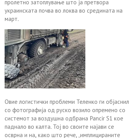
пролетно затоплување што ја претвора
украинската почва во локва во средината на
март.
Овие логистички проблеми Теленко ги објаснил
со фотографија од руско возило опремено со
системот за воздушна одбрана Pancir S1 кое
паднало во калта. Тој во своите најави се
осврна и на, како што рече, „имплицираните