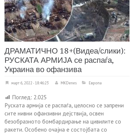
ДРАМАТИЧНО 18+(Видеа/слики):
РУСКАТА АРМИЈА се распаѓа,
Украина во офанзива
март 6, 2022 - 18:46:23
MKDenes
Европа
Поглед:
2.025
Руската армија се распаѓа, целосно се запрени
сите нивни офанзивни дејствија, освен
безобразното бомбардирање на цивилите со
ракети. Особено очајна е состојбата со