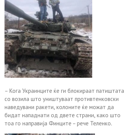
– Кога Украинците ќе ги блокираат патиштата
со возила што уништуваат противтенковски
наведувани ракети, колоните ќе можат да
бидат нападнати од двете страни, како што
тоа го направија Финците – рече Теленко.