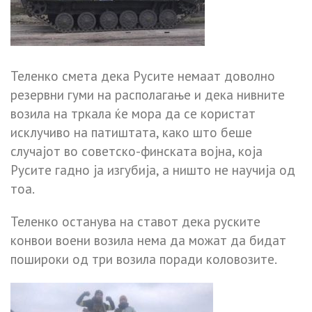
Теленко смета дека Русите немаат доволно
резервни гуми на располагање и дека нивните
возила на тркала ќе мора да се користат
исклучиво на патиштата, како што беше
случајот во советско-финската војна, која
Русите гадно ја изгубија, а ништо не научија од
тоа.
Теленко останува на ставот дека руските
конвои воени возила нема да можат да бидат
пошироки од три возила поради коловозите.