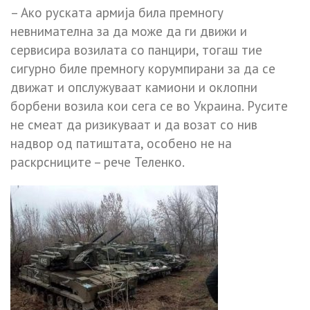
– Ако руската армија била премногу
невнимателна за да може да ги движи и
сервисира возилата со панцири, тогаш тие
сигурно биле премногу корумпирани за да се
движат и опслужуваат камиони и оклопни
борбени возила кои сега се во Украина. Русите
не смеат да ризикуваат и да возат со нив
надвор од патиштата, особено не на
раскрсниците – рече Теленко.