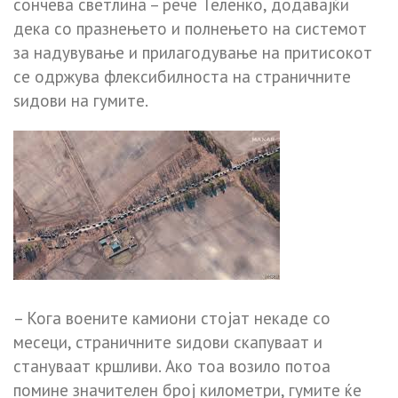
сончева светлина – рече Теленко, додавајќи
дека со празнењето и полнењето на системот
за надувување и прилагодување на притисокот
се одржува флексибилноста на страничните
ѕидови на гумите.
– Кога воените камиони стојат некаде со
месеци, страничните ѕидови скапуваат и
стануваат кршливи. Ако тоа возило потоа
помине значителен број километри, гумите ќе