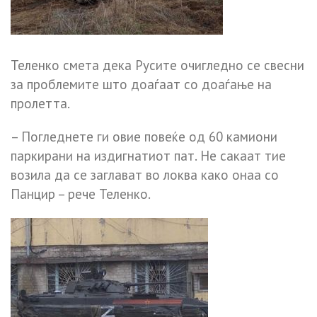
Теленко смета дека Русите очигледно се свесни
за проблемите што доаѓаат со доаѓање на
пролетта.
– Погледнете ги овие повеќе од 60 камиони
паркирани на издигнатиот пат. Не сакаат тие
возила да се заглават во локва како онаа со
Панцир – рече Теленко.