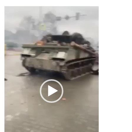
Видео
плејер