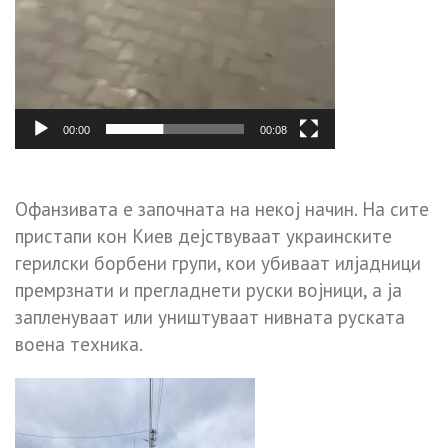
00:00
00:08
Офанзивата е започната на некој начин. На сите
пристапи кон Киев дејствуваат украинските
герилски борбени групи, кои убиваат илјадници
премрзнати и прегладнети руски војници, а ја
запленуваат или уништуваат нивната руската
воена техника.