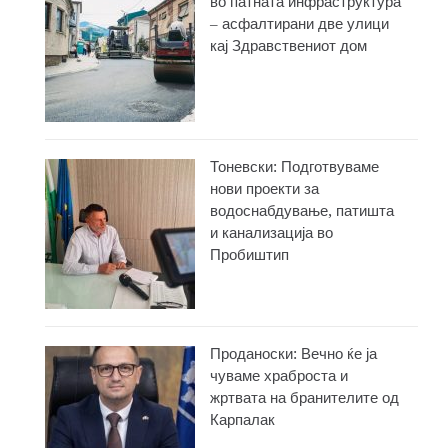
во патната инфраструктура
– асфалтирани две улици
кај Здравствениот дом
Тоневски: Подготвуваме
нови проекти за
водоснабдување, патишта
и канализација во
Пробиштип
Проданоски: Вечно ќе ја
чуваме храброста и
жртвата на бранителите од
Карпалак