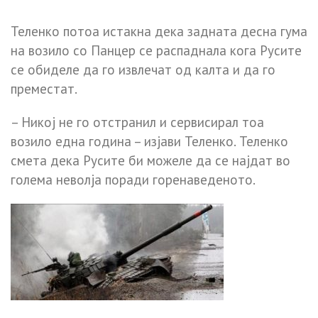
Теленко потоа истакна дека задната десна гума
на возило со Панцер се распаднала кога Русите
се обиделе да го извлечат од калта и да го
преместат.
– Никој не го отстранил и сервисирал тоа
возило една година – изјави Теленко. Теленко
смета дека Русите би можеле да се најдат во
голема неволја поради горенаведеното.