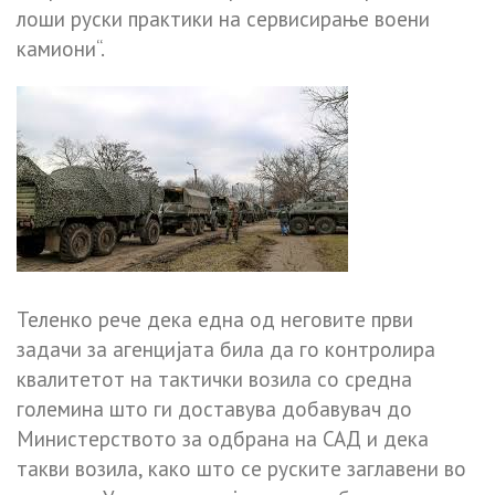
лоши руски практики на сервисирање воени
камиони“.
Теленко рече дека една од неговите први
задачи за агенцијата била да го контролира
квалитетот на тактички возила со средна
големина што ги доставува добавувач до
Министерството за одбрана на САД и дека
такви возила, како што се руските заглавени во