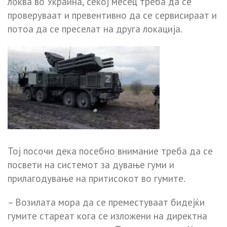
локва во Украина, секој месец треба да се
проверуваат и превентивно да се сервисираат и
потоа да се преселат на друга локација.
Тој посочи дека посебно внимание треба да се
посвети на системот за дување гуми и
прилагодување на притисокот во гумите.
– Возилата мора да се преместуваат бидејќи
гумите стареат кога се изложени на директна