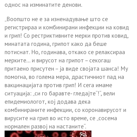
однос на изминатите денови.
„Воопшто не е за изненадување што се
регистрираа и комбинирани инфекции на ковид
и грип! Со рестриктивните мерки против ковид,
минатата година, грипот како да беше
потиснат. Но, годинава, откако се релаксираа
мерките… и вирусот на грипот – секогаш
притаено присутен – ја виде својата шанса! Му
помогна, во голема мера, драстичниот пад на
вакцинацијата против грип! И сега имаме
ситуација: „си го баравте- гледајте“!“, вели
епидемиологот, кој додава дека
комбинираните инфекции, со коронавирусот и
вирусите на грип во исто време, се „сосема
нормален развој на настаните“.