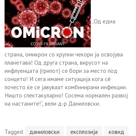
„Од една
страна, омикрон со крупни чекори ја освојува
планетава! Од друга страна, вирусот на
инфлуенцата (грипот) се бори за место под
сонцето! И сега имаме ситуација кога сѐ
почесто ќе се јавуваат комбинирани инфекции.
Ништо спектакуларно! Сосема нормален развој
на настаните!“, вели д-р Даниловски.
Tagged
даниловски
експлозија
ковид