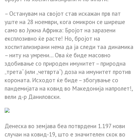
– Останувам на својот став искажан прв пат
уште на 28 ноември, кога омикрон се ширеше
само во Јужна Африка: Бројот на заразени
експлозивно ќе расте! Но, бројот на
хоспитализирани нема да ја следи таа динамика
– ниту на умрени… Ова ќе биде масовно
здобивање со природен имунитет – природна
„трета“ (или „четврта“) доза на имунитет против
короната. Исходот ќе биде – збогување со
пандемијата на ковид во Македонија напролет!,
вели д-р Даниловски.
Денеска во земјава беа потврдени 1.197 нови
случаи на ковид-19, што е значителен скок во