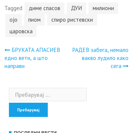
Tagged
диме спасов
ДУИ
милиони
ојо
пиом
спиро ристевски
царовска
Навигација
БРУКАТА АПАСИЕВ
PAДEВ зaбега, нeмало
едно вети, а што
вaкво лyдило кaко
на
направи
сeга
напис
Пребарувај
за: