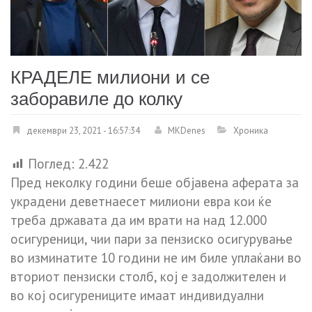
КРАДЕЛЕ милиони и се
заборавиле до колку
декември 23, 2021 - 16:57:34
MKDenes
Хроника
Поглед:
2.422
Пред неколку години беше објавена аферата за
украдени деветнаесет милиони евра кои ќе
треба државата да им врати на над 12.000
осигуреници, чии пари за пензиско осигурување
во изминатите 10 години не им биле уплаќани во
вториот пензиски столб, кој е задолжителен и
во кој осигурениците имаат индивидуални