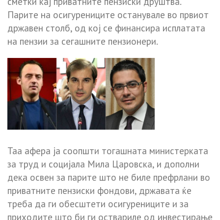
сметки кај приватните пензиски друштва.
Парите на осигурениците останувале во првиот
државен столб, од кој се финансира исплатата
на пензии за сегашните пензионери.
Таа афера ја соопшти тогашната министерката
за труд и социјала Мила Царовска, и дополни
дека освен за парите што не биле префрлани во
приватните пензиски фондови, државата ќе
треба да ги обесштети осигурениците и за
приходите што би ги оствариле од инвестирање