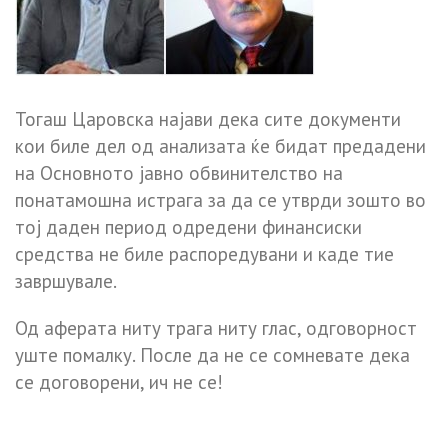
Тогаш Царовска најави дека сите документи
кои биле дел од анализата ќе бидат предадени
на Основното јавно обвинителство на
понатамошна истрага за да се утврди зошто во
тој даден период одредени финансиски
средства не биле распоредувани и каде тие
завршувале.
Од аферата ниту трага ниту глас, одговорност
уште помалку. После да не се сомневате дека
се договорени, ич не се!