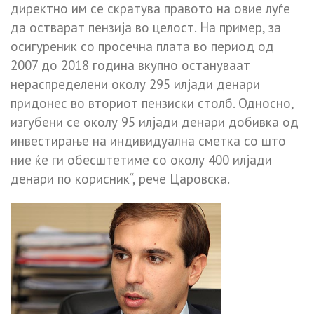
директно им се скратува правото на овие луѓе
да остварат пензија во целост. На пример, за
осигуреник со просечна плата во период од
2007 до 2018 година вкупно остануваат
нераспределени околу 295 илјади денари
придонес во вториот пензиски столб. Односно,
изгубени се околу 95 илјади денари добивка од
инвестирање на индивидуална сметка со што
ние ќе ги обесштетиме со околу 400 илјади
денари по корисник“, рече Царовска.