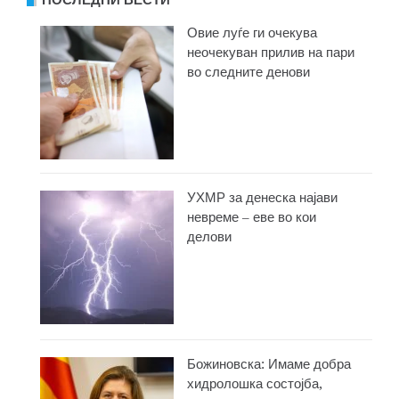
ПОСЛЕДНИ ВЕСТИ
Овие луѓе ги очекува
неочекуван прилив на пари
во следните денови
УХМР за денеска најави
невреме – еве во кои
делови
Божиновска: Имаме добра
хидролошка состојба,