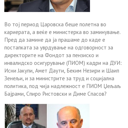
Во тој период Царовска беше полетна во
кариерата, а веќе е министерка во заминување.
Пред да замине да ја прашаме до каде е
постапката за уврдување на одговорност за
директорите на Фондот за пензиско и
инвалидско осигурување (ПИОМ) кадри на ДУИ:
Исни Јакупи, Амет Даути, Беким Незири и Шаип
Зенељи, и за министрите за труд и социјална
политика, под чија надлежност е ПИОМ Џељаљ
Бајрами, Спиро Ристовски и Диме Спасов?