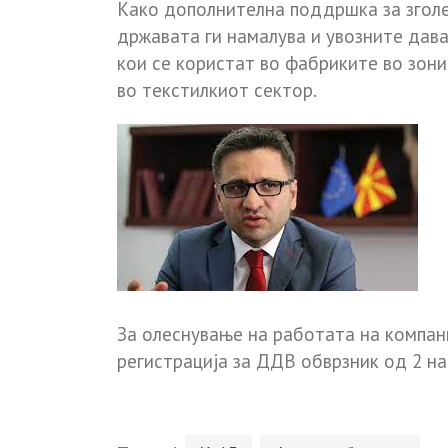
Како дополнителна поддршка за згол
државата ги намалува и увозните дава
кои се користат во фабриките во зони
во текстилкиот сектор.
За олеснување на работата на компан
регистрација за ДДВ обврзник од 2 н