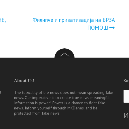
E,
Филипче и приватизација на БРЗА
ПОМOШ
About Us!
Ка
Ка
!
The topicality of the news does not mean spreading fake
news. Our imperative is to create true news meaningful.
Information is power! Power is a chance to fight fake
news. Inform yourself through MKDenes, and be
protected from fake news!
И