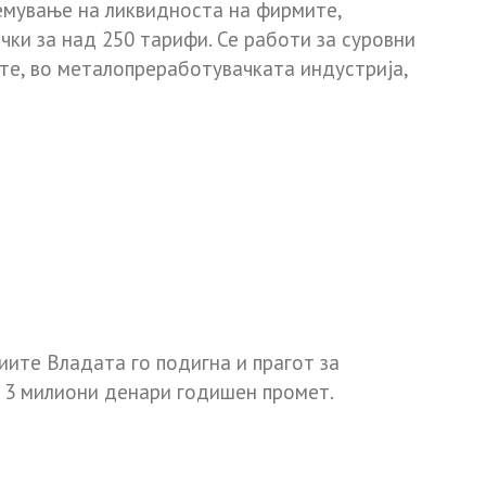
емување на ликвидноста на фирмите,
чки за над 250 тарифи. Се работи за суровни
те, во металопреработувачката индустрија,
иите Владата го подигна и прагот за
а 3 милиони денари годишен промет.