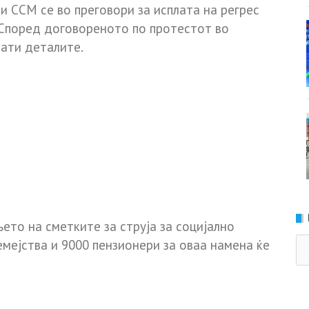
 и ССМ се во преговори за исплата на регрес
. Според договореното по протестот во
нати деталите.
ето на сметките за струја за социјално
Ка
емејства и 9000 пензионери за оваа намена ќе