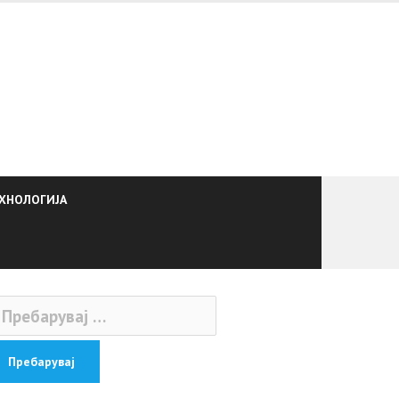
ХНОЛОГИЈА
ебарувај
: