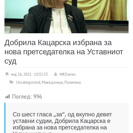
Добрила Кацарска избрана за
нова претседателка на Уставниот
суд
мај 26, 2021 - 10:32:53
MKDenes
Uncategorized
,
Македонија
,
Политика
Поглед:
996
Со шест гласа „за“, од вкупно девет
уставни судии, Добрила Кацарска е
избрана за нова претседателка на