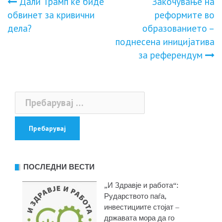
Навигација
Дали Трамп ќе биде
Закочување на
обвинет за кривични
реформите во
на
дела?
образованието –
поднесена иницијатива
напис
за референдум
Пребарувај
за:
ПОСЛЕДНИ ВЕСТИ
„И Здравје и работа“:
Рударството паѓа,
инвестициите стојат –
државата мора да го