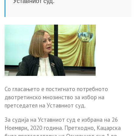
Уставниот суд.
Со гласањето е постигнато потребното
двотретинско мнозинство за избор на
претседател на Уставниот суд.
За судија на Уставниот суд е избрана на 26
Ноември, 2020 година. Претходно, Кацарска
била претседателка на Основниот суд 1 во