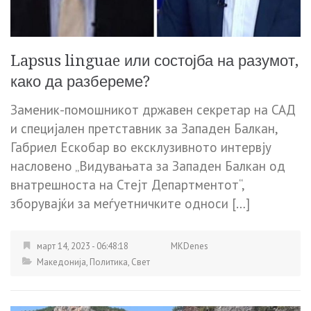
Lapsus linguae или состојба на разумот,
како да разбереме?
Заменик-помошникот државен секретар на САД
и специјален претставник за Западен Балкан,
Габриел Ескобар во ексклузивното интервју
насловено „Видувањата за Западен Балкан од
внатрешноста на Стејт Департментот“,
зборувајќи за меѓуетничките односи […]
март 14, 2023 - 06:48:18
MKDenes
Македонија
,
Политика
,
Свет