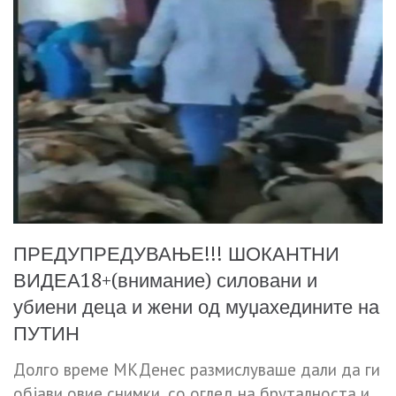
ПРЕДУПРЕДУВАЊЕ!!! ШОКАНТНИ
ВИДЕА18+(внимание) силовани и
убиени деца и жени од муџахедините на
ПУТИН
Долго време МКДенес размислуваше дали да ги
објави овие снимки, со оглед на бруталноста и