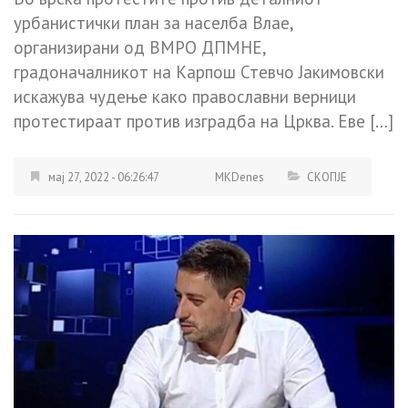
урбанистички план за населба Влае,
организирани од ВМРО ДПМНЕ,
градоначалникот на Карпош Стевчо Јакимовски
искажува чудење како православни верници
протестираат против изградба на Црква. Еве […]
мај 27, 2022 - 06:26:47
MKDenes
СКОПЈЕ