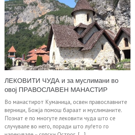
ЛЕКОВИТИ ЧУДА и за муслимани во
овој ПРАВОСЛАВЕН МАНАСТИР
Во манастирот Куманица, освен православните
верници, Божја помош бараат и муслиманите.
Познат е по многуте лековити чуда што се
случувале во него, поради што луѓето го
нарекувале – српски Острог. […]