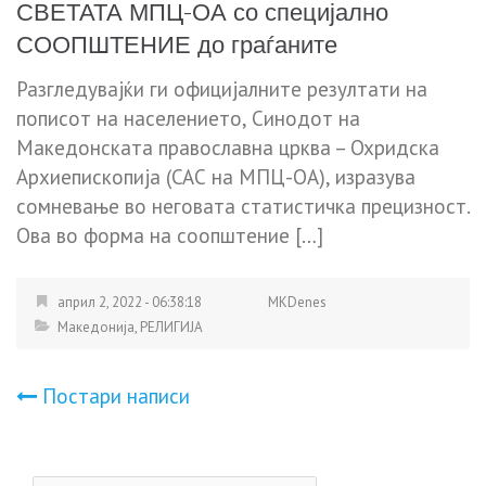
СВЕТАТА МПЦ-ОА со специјално
СООПШТЕНИЕ до граѓаните
Разгледувајќи ги официјaлните резултати на
пописот на населението, Синодот на
Македонската православна црква – Охридска
Архиепископија (САС на МПЦ-ОА), изразува
сомневање во неговата статистичка прецизност.
Ова во форма на соопштение […]
април 2, 2022 - 06:38:18
MKDenes
Македонија
,
РЕЛИГИЈА
Навигација
Постари написи
на