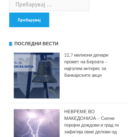
Пребарувај
написи
за:
ПОСЛЕДНИ ВЕСТИ
22,7 милиони денари
промет на Берзата –
најголем интерес за
банкарските акци
НЕВРЕМЕ ВО
МАКЕДОНИЈА – Силни
поројни дождови и град ги
зафатија овие делови од