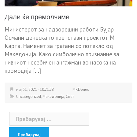
Дали ќе премолчиме
Министерот за надворешни работи Бујар
Османи денеска го претстави проектот М
Карта. Наменет за граѓани со потекло од
Македонија. Како симболично признание за
нивниот несебичен ангажман во насока на
промоција […]
мај 31, 2021 - 10:21:28
MKDenes
Uncategorized
,
Македонија
,
Свет
Пребарувај
за: