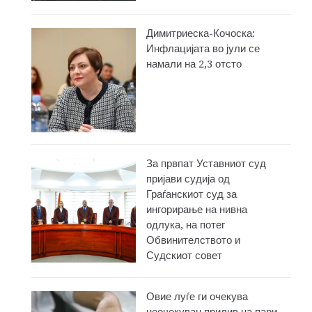
Димитриеска-Кочоска:
Инфлацијата во јули се
намали на 2,3 отсто
За првпат Уставниот суд
пријави судија од
Граѓанскиот суд за
ингорирање на нивна
одлука, на потег
Обвинителството и
Судскиот совет
Овие луѓе ги очекува
неочекуван прилив на пари