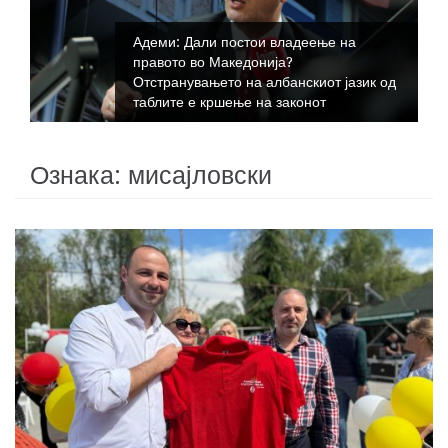
Адеми: Дали постои владеење на
правото во Македонија?
Отстранувањето на албанскиот јазик од
таблите е кршење на законот
Ознака:
мисајловски