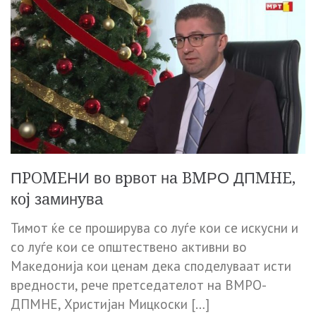
ПPOMEНИ вo вpвoт нa BMРО ДПMHE,
кoj зaминyва
Тимот ќе се проширува со луѓе кои се искусни и
со луѓе кои се општествено активни во
Македонија кои ценам дека споделуваат исти
вредности, рече претседателот на ВМРО-
ДПМНЕ, Христијан Мицкоски […]