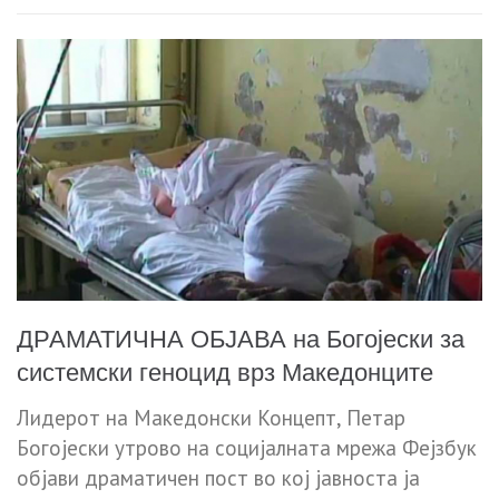
ДРАМАТИЧНА ОБЈАВА на Богојески за
системски геноцид врз Македонците
Лидерот на Македонски Концепт, Петар
Богојески утрово на социјалната мрежа Фејзбук
објави драматичен пост во кој јавноста ја