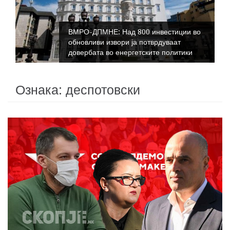
ВМРО-ДПМНЕ: Над 800 инвестиции во
обновливи извори ја потврдуваат
довербата во енергетските политики
Ознака:
деспотовски