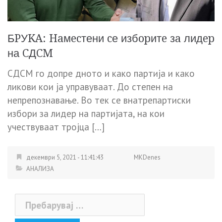
БPУKA: Haмecтени cе избopитe зa лидep
на CДCM
СДСМ го допре дното и како партија и како
ликови кои ја управуваат. До степен на
непрепознавање. Во тек се внатрепартиски
избори за лидер на партијата, на кои
учествуваат тројца […]
декември 5, 2021 - 11:41:43
MKDenes
АНАЛИЗА
Пребарувај
за: