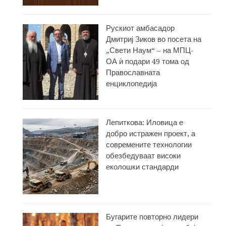
Рускиот амбасадор
Дмитриј Зиков во посета на
„Свети Наум“ – на МПЦ-
ОА ѝ подари 49 тома од
Православната
енциклопедија
Лепиткова: Иловица е
добро истражен проект, а
современите технологии
обезбедуваат високи
еколошки стандарди
Бугарите повторно лидери