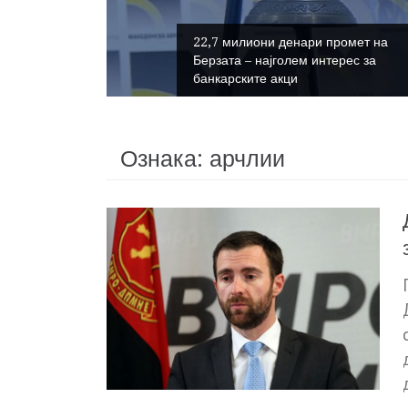
деење на
нскиот
22,7 милиони денари промет на
е на
Берзата – најголем интерес за
банкарските акци
Ознака:
арчлии