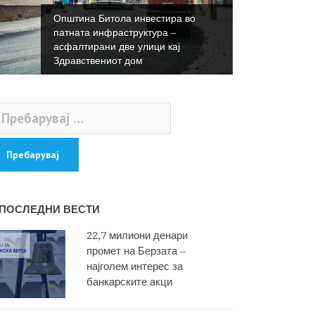
Општина Битола инвестира во
патната инфраструктура –
асфалтирани две улици кај
Здравствениот дом
ебарувај
:
ПОСЛЕДНИ ВЕСТИ
22,7 милиони денари
промет на Берзата –
најголем интерес за
банкарските акци