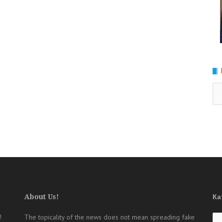
Ка
About Us!
Ка
Ка
!
The topicality of the news does not mean spreading fake