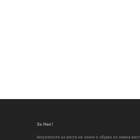
За Нас!
Актуелноста на веста не значи и објава на лажна вест