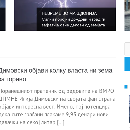
НЕВРЕМЕ ВО МАКЕДОНИЈА –
Силни поројни дождови и град ги
зафатија овие делови од земјата
Пр
за
Димовски објави колку власта ни зема
за гориво
Поранешниот пратеник од редовите на ВМРО
ДПМНЕ Илија Димовски на својата фан страна
објави интересна вест. Имено, тој потенцира
дека сите граѓани плаќаме 9,93 денари нови
давачки на секој литар […]