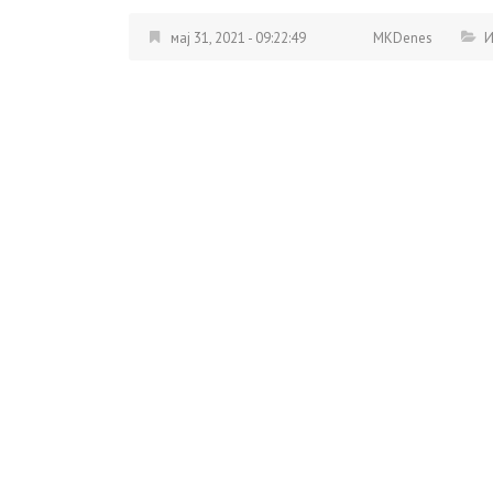
мај 31, 2021 - 09:22:49
MKDenes
И