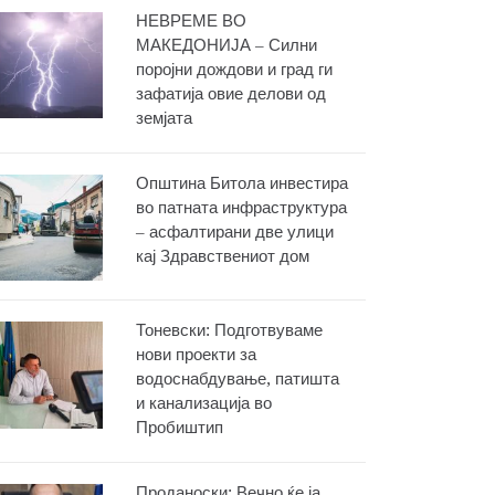
НЕВРЕМЕ ВО
МАКЕДОНИЈА – Силни
поројни дождови и град ги
зафатија овие делови од
земјата
Општина Битола инвестира
во патната инфраструктура
– асфалтирани две улици
кај Здравствениот дом
Тоневски: Подготвуваме
нови проекти за
водоснабдување, патишта
и канализација во
Пробиштип
Проданоски: Вечно ќе ја