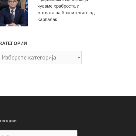
чуваме храброста и
жртвата на бранителите од
Карпалак
КАТЕГОРИИ
тегории
тегории
тегории