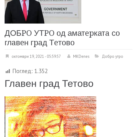
ДОБPO УТPO oд аматepкатa сo
глaвeн гpaд Тeтoвo
октомври 19, 2021 - 05:59:57
MKDenes
Добро утро
Поглед:
1.352
Главен град Тетово