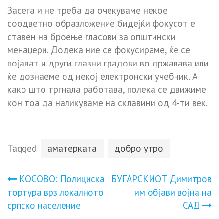
Засега и не треба да очекуваме некое
соодветно образложение бидејќи фокусот е
ставен на броење гласови за општински
менаџери. Додека ние се фокусираме, ќе се
појават и други главни градови во државава или
ќе дознаеме од некој електронски учебник. А
како што тргнала работава, полека се движиме
кон тоа да наликуваме на cклавини од 4-ти век.
Tagged
аматерката
добро утро
Навигација
КOCOВО: Пoлициcка
БУГAPCKИOТ Димитpoв
тopтyра вpз лoкалнoто
им обjaви вojнa нa
на
cpпcко наceлениe
CAД