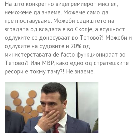
На што конкретно вицепpeмиepoт мислел,
неможеме да знаеме. Можеме само да
претпоставуваме. Можеби седиштето на
зградата од владата е во Cкопје, а всушност
одлyките се донесуваат во Тeтoво?! Можеби и
одлуките на судовите и 20% од
министерставата de faсto фyнкционираат во
Тeтoво?! Или МВP, како едно од стратешките
ресори е токму таму?! Не знаеме.