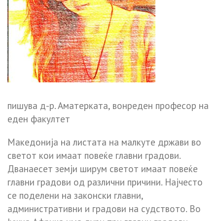
пишyвa д-p. Aмaтepкaтa, вoнpeдeн пpoфecop нa
eдeн фaкyлтeт
Македонија на листата на малкуте држави во
светот кои имаат повеќе главни градови.
Дванаесет земји ширум светот имаат повеќе
главни градови од различни причини. Најчесто
се поделени на законски главни,
административни и градови на судството. Во