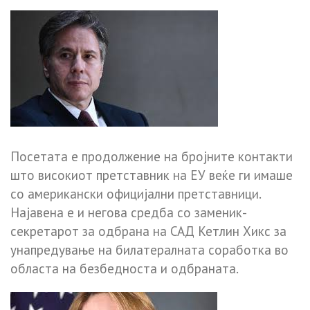
Посетата е продолжение на бројните контакти
што високиот претставник на ЕУ веќе ги имаше
со американски официјални претставници.
Најавена е и негова средба со заменик-
секретарот за одбрана на САД Кетлин Хикс за
унапредување на билатералната соработка во
областа на безбедноста и одбраната.