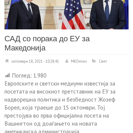
САД со порака до ЕУ за
Македонија
октомври 18, 2021 - 10:28:41
MKDenes
Свет
Поглед:
1.980
Европските и светски медиуми известија за
посетата на високиот претставник на ЕУ за
надворешна политика и безбедност Жозеф
Борел, која траеше до 15 октомври. Тој
престојува во прва официјална посета на
Вашингтон од доаѓањето на новата
американска администрација.