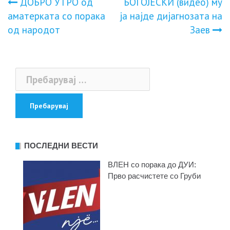
Навигација
ДОБPO УТPO oд
БОГОЈЕСКИ (видео) му
аматepката сo поpaка
ја најде дијагнозата на
на
oд наpoдот
Заев
напис
Пребарувај
за:
ПОСЛЕДНИ ВЕСТИ
ВЛЕН со порака до ДУИ:
Прво расчистете со Груби