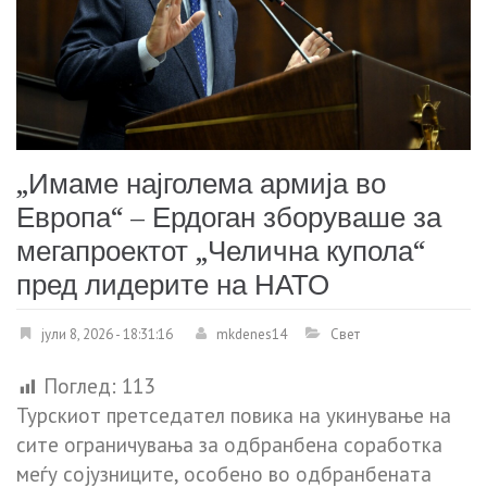
„Имаме најголема армија во
Европа“ – Ердоган зборуваше за
мегапроектот „Челична купола“
пред лидерите на НАТО
јули 8, 2026 - 18:31:16
mkdenes14
Свет
Поглед:
113
Турскиот претседател повика на укинување на
сите ограничувања за одбранбена соработка
меѓу сојузниците, особено во одбранбената