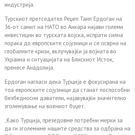
индустрија.
Турскиот претседател Реџеп Таип Ердоган на
36-от самит на НАТО во Анкара најави големи
инвестиции во турската војска, испрати силна
порака до европските сојузници и се осврна на
глобалните кризи, вклучувајќи ја војната во
Украина и ситуацијата на Блискиот Исток,
пренесе Анадолија.
Ердоган нагласи дека Турција е фокусирана на
тоа европските сојузници да станат поспособни
безбедносни даватели, најавувајќи значително
зголемување на воениот буџет.
„Како Турција, презедовме потребни мерки за
да ги зголемиме нашите средства за одбрана на