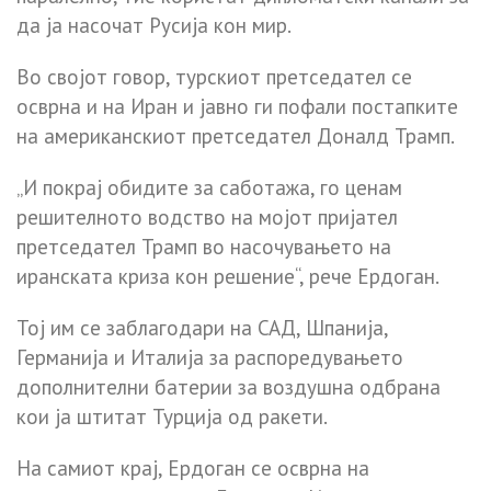
да ја насочат Русија кон мир.
Во својот говор, турскиот претседател се
осврна и на Иран и јавно ги пофали постапките
на американскиот претседател Доналд Трамп.
„И покрај обидите за саботажа, го ценам
решителното водство на мојот пријател
претседател Трамп во насочувањето на
иранската криза кон решение“, рече Ердоган.
Тој им се заблагодари на САД, Шпанија,
Германија и Италија за распоредувањето
дополнителни батерии за воздушна одбрана
кои ја штитат Турција од ракети.
На самиот крај, Ердоган се осврна на