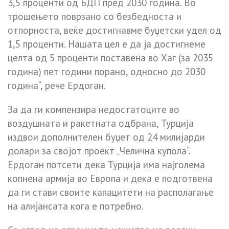
3,5 проценти од БДП пред 2030 година. Во
трошењето поврзано со безбедноста и
отпорноста, веќе достигнавме буџетски удел од
1,5 проценти. Нашата цел е да ја достигнеме
целта од 5 проценти поставена во Хаг (за 2035
година) пет години порано, односно до 2030
година“, рече Ердоган.
За да ги компензира недостатоците во
воздушната и ракетната одбрана, Турција
издвои дополнителен буџет од 24 милијарди
долари за својот проект „Челична купола“.
Ердоган потсети дека Турција има најголема
копнена армија во Европа и дека е подготвена
да ги стави своите капацитети на располагање
на алијансата кога е потребно.