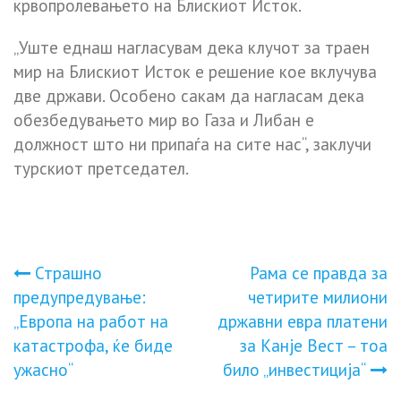
крвопролевањето на Блискиот Исток.
„Уште еднаш нагласувам дека клучот за траен
мир на Блискиот Исток е решение кое вклучува
две држави. Особено сакам да нагласам дека
обезбедувањето мир во Газа и Либан е
должност што ни припаѓа на сите нас“, заклучи
турскиот претседател.
Навигација
Страшно
Рама се правда за
предупредување:
четирите милиони
на
„Eвропа на работ на
државни евра платени
катастрофа, ќе биде
за Канје Вест – тоа
напис
ужасно“
било „инвестиција“