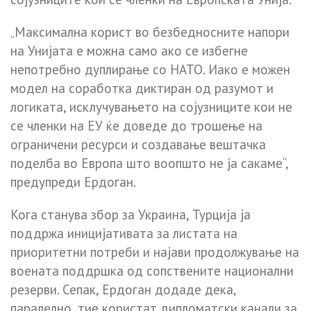
„Максимална корист во безбедносните напори
на Унијата е можна само ако се избегне
непотребно дуплирање со НАТО. Иако е можен
модел на соработка диктиран од разумот и
логиката, исклучувањето на сојузниците кои не
се членки на ЕУ ќе доведе до трошење на
ограничени ресурси и создавање вештачка
поделба во Европа што воопшто не ја сакаме“,
предупреди Ердоган.
Кога станува збор за Украина, Турција ја
поддржа иницијативата за листата на
приоритетни потреби и најави продолжување на
воената поддршка од сопствените национални
резерви. Сепак, Ердоган додаде дека,
паралелно, тие користат дипломатски канали за