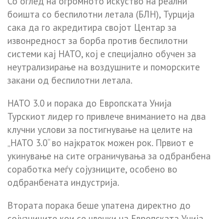
Со оглед на огромното искуство на реални
боишта со беспилотни летала (БЛН), Турција
сака да го акредитира својот Центар за
извонредност за борба против беспилотни
системи кај НАТО, кој е специјално обучен за
неутрализирање на воздушните и поморските
закани од беспилотни летала.
НАТО 3.0 и порака до Европската Унија
Турскиот лидер го привлече вниманието на два
клучни услови за постигнување на целите на
„НАТО 3.0“ во најкраток можен рок. Првиот е
укинување на сите ограничувања за одбранбена
соработка меѓу сојузниците, особено во
одбранбената индустрија.
Втората порака беше упатена директно до
сојузниците кои се членки на Европската Унија.