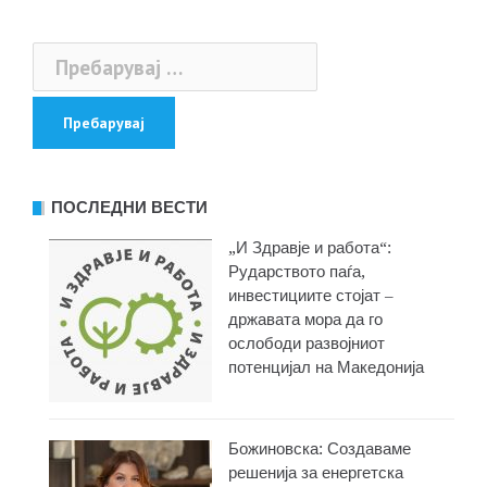
Пребарувај
за:
ПОСЛЕДНИ ВЕСТИ
„И Здравје и работа“:
Рударството паѓа,
инвестициите стојат –
државата мора да го
ослободи развојниот
потенцијал на Македонија
Божиновска: Создаваме
решенија за енергетска