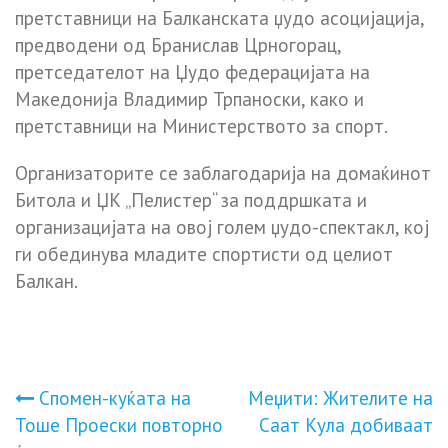
претставници на Балканската џудо асоцијација,
предводени од Бранислав Црногорац,
претседателот на Џудо федерацијата на
Македонија Владимир Трпаноски, како и
претставници на Министерството за спорт.
Организаторите се заблагодарија на домаќинот
Битола и ЏК „Пелистер“ за поддршката и
организацијата на овој голем џудо-спектакл, кој
ги обединува младите спортисти од целиот
Балкан.
Навигација
Спомен-куќата на
Меџити: Жителите на
Тоше Проески повторно
Саат Кула добиваат