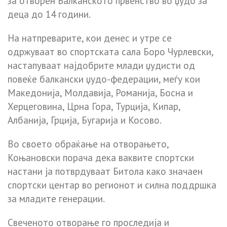
за отворен Балканското првенство во џудо за
деца до 14 години.
На натпреварите, кои денес и утре се
одржуваат во спортската сала Боро Чурлевски,
настапуваат најдобрите млади џудисти од
повеќе балкански џудо-федерации, меѓу кои
Македонија, Молдавија, Романија, Босна и
Херцеговина, Црна Гора, Турција, Кипар,
Албанија, Грција, Бугарија и Косово.
Во своето обраќање на отворањето,
Коњановски порача дека ваквите спортски
настани ја потврдуваат Битола како значаен
спортски центар во регионот и силна поддршка
за младите генерации.
Свеченото отворање го проследија и