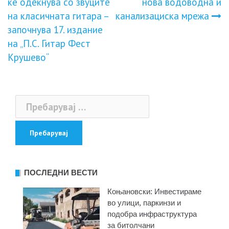
на
ќе одекнува со звуците
нова водоводна и
на класичната гитара –
канализациска мрежа
напис
започнува 17. издание
на „П.С. Гитар Фест
Крушево“
Пребарувај
за:
ПОСЛЕДНИ ВЕСТИ
Коњановски: Инвестираме
во улици, паркинзи и
подобра инфраструктура
за битолчани