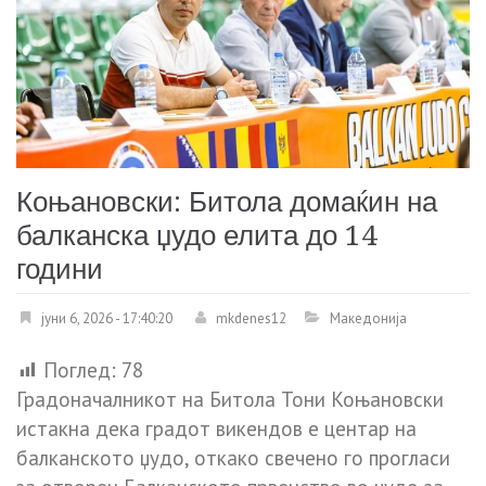
Коњановски: Битола домаќин на
балканска џудо елита до 14
години
јуни 6, 2026 - 17:40:20
mkdenes12
Македонија
Поглед:
78
Градоначалникот на Битола Тони Коњановски
истакна дека градот викендов е центар на
балканското џудо, откако свечено го прогласи