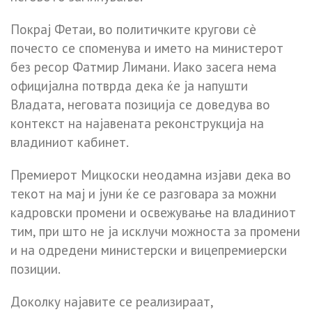
Покрај Фетаи, во политичките кругови сè
почесто се споменува и името на министерот
без ресор Фатмир Лимани. Иако засега нема
официјална потврда дека ќе ја напушти
Владата, неговата позиција се доведува во
контекст на најавената реконструкција на
владиниот кабинет.
Премиерот Мицкоски неодамна изјави дека во
текот на мај и јуни ќе се разговара за можни
кадровски промени и освежување на владиниот
тим, при што не ја исклучи можноста за промени
и на одредени министерски и вицепремиерски
позиции.
Доколку најавите се реализираат,