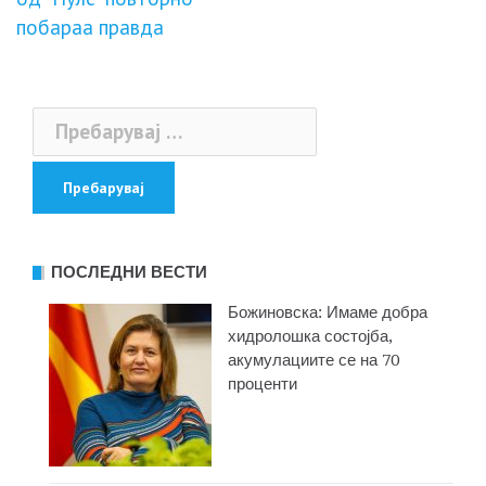
напис
побараа правда
Пребарувај
за:
ПОСЛЕДНИ ВЕСТИ
Божиновска: Имаме добра
хидролошка состојба,
акумулациите се на 70
проценти