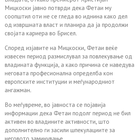
Мицкоски јавно потврди дека Фетаи му
соопштил оти не се гледа во иднина како дел
од извршната власт и планира да ја продолжи
својата кариера во Брисел.
Според изјавите на Мицкоски, Фетаи веќе
извесен период размислувал за повлекување од
владината функција, а како причина се наведува
неговата професионална определба кон
европските институции и меѓународниот
ангажман.
Во меѓувреме, во јавноста се појавија
информации дека Фетаи подолг период не бил
активен во владините активности, што
дополнително ги засили шпекулациите за
неговото заминување.