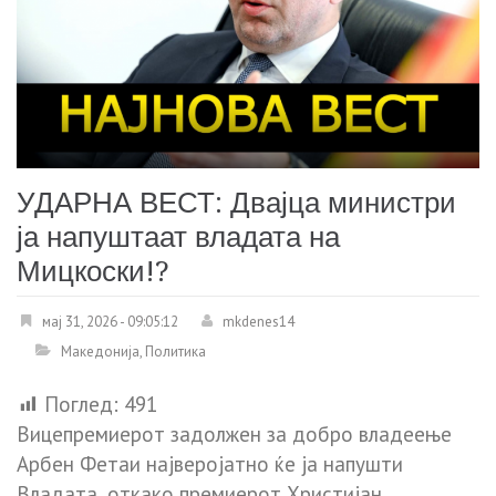
УДАРНА ВЕСТ: Двајца министри
ја напуштаат владата на
Мицкоски!?
мај 31, 2026 - 09:05:12
mkdenes14
Македонија
,
Политика
Поглед:
491
Вицепремиерот задолжен за добро владеење
Арбен Фетаи најверојатно ќе ја напушти
Владата, откако премиерот Христијан