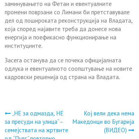
заминувањето на Фетаи и евентуалните
промени поврзани со Лимани би претставувале
дел од пошироката реконструкција на Владата,
која според најавите треба да донесе нова
енергија и поефикасно функционирање на
институциите.
Засега останува да се почека официјалната
одлука и евентуалното соопштување на новите
кадровски решенија од страна на Владата.
Навигација
„НЕ за одмазда, НЕ
Кој вели дека нема
за пресуди на улица“ –
Македонци во Бугарија
на
семејствата на жртвите
(ВИДЕО)
од “Пулс” повторно