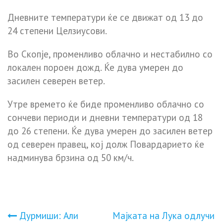
Дневните температури ќе се движат од 13 до
24 степени Целзиусови.
Во Скопје, променливо облачно и нестабилно со
локален пороен дожд. Ќе дува умерен до
засилен северен ветер.
Утре времето ќе биде променливо облачно со
сончеви периоди и дневни температури од 18
до 26 степени. Ќе дува умерен до засилен ветер
од северен правец, кој долж Повардарието ќе
надминува брзина од 50 км/ч.
Навигација
Дурмиши: Али
Мајката на Лука одлучи