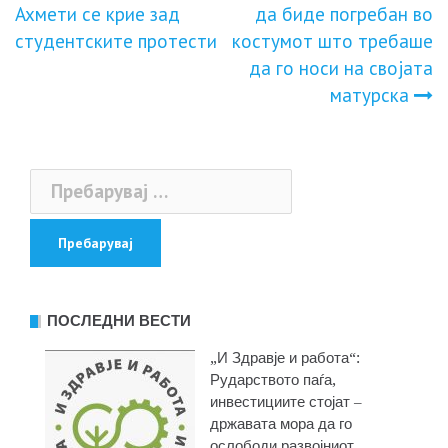
Ахмети се крие зад
да биде погребан во
на
студентските протести
костумот што требаше
да го носи на својата
напис
матурска
Пребарувај
за:
ПОСЛЕДНИ ВЕСТИ
„И Здравје и работа“:
Рударството паѓа,
инвестициите стојат –
државата мора да го
ослободи развојниот