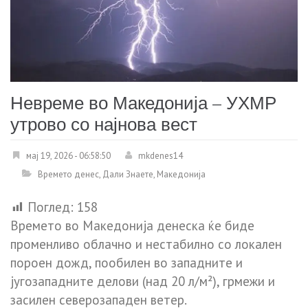
Невреме во Македонија – УХМР
утрово со најнова вест
мај 19, 2026 - 06:58:50
mkdenes14
Времето денес
,
Дали Знаете
,
Македонија
Поглед:
158
Времето во Македонија денеска ќе биде
променливо облачно и нестабилно со локален
пороен дожд, пообилен во западните и
југозападните делови (над 20 л/м²), грмежи и
засилен северозападен ветер.