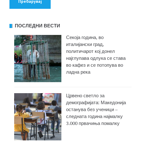
ПОСЛЕДНИ ВЕСТИ
Секоја година, во
италијански град,
политичарот кој донел
најглупава одлука се става
во кафез и се потопува во
ладна река
Црвено светло за
демографијата: Македонија
останува без ученици –
следната година најмалку
3.000 првачиња помалку