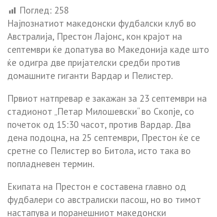
Поглед:
258
Најпознатиот македонски фудбалски клуб во
Австралија, Престон Лајонс, кон крајот на
септември ќе допатува во Македонија каде што
ќе одигра две пријателски средби против
домашните гиганти Вардар и Пелистер.
Првиот натпревар е закажан за 23 септември на
стадионот „Петар Милошевски“ во Скопје, со
почеток од 15:30 часот, против Вардар. Два
дена подоцна, на 25 септември, Престон ќе се
сретне со Пелистер во Битола, исто така во
попладневен термин.
Екипата на Престон е составена главно од
фудбалери со австралиски пасош, но во тимот
настапува и поранешниот македонски