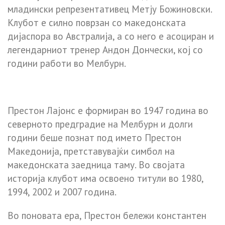
младински репрезентативец Метју Божиновски.
Клубот е силно поврзан со македонската
дијаспора во Австралија, а со него е асоциран и
легендарниот тренер Андон Дончески, кој со
години работи во Мелбурн.
Престон Лајонс е формиран во 1947 година во
северното предградие на Мелбурн и долги
години беше познат под името Престон
Македонија, претставувајќи симбол на
македонската заедница таму. Во својата
историја клубот има освоено титули во 1980,
1994, 2002 и 2007 година.
Во поновата ера, Престон бележи константен