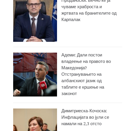
Проданоски: Вечно ќе ја
чуваме храброста и
жртвата на бранителите од
Карпалак
Адеми: Дали постои
владеење на правото во
Македонија?
Отстранувањето на
албанскиот јазик од
таблите е кршење на
законот
Димитриеска-Кочоска:
Инфлацијата во јули се
намали на 2,3 отсто