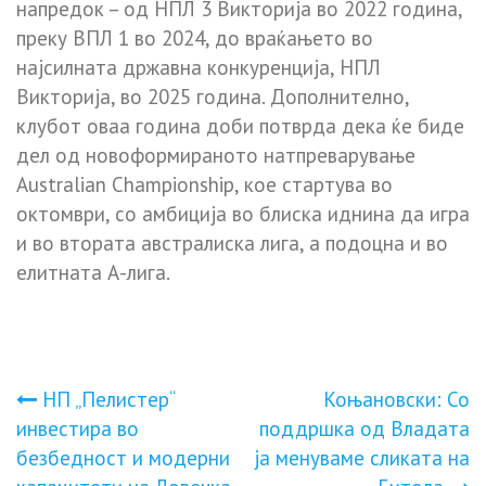
напредок – од НПЛ 3 Викторија во 2022 година,
преку ВПЛ 1 во 2024, до враќањето во
најсилната државна конкуренција, НПЛ
Викторија, во 2025 година. Дополнително,
клубот оваа година доби потврда дека ќе биде
дел од новоформираното натпреварување
Australian Championship, кое стартува во
октомври, со амбиција во блиска иднина да игра
и во втората австралиска лига, а подоцна и во
елитната А-лига.
Навигација
НП „Пелистер“
Коњановски: Со
инвестира во
поддршка од Владата
на
безбедност и модерни
ја менуваме сликата на