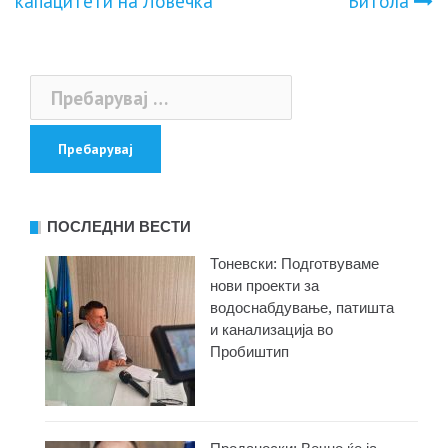
капацитети на Ловечка
Битола
напис
Пребарувај
за:
ПОСЛЕДНИ ВЕСТИ
Тоневски: Подготвуваме
нови проекти за
водоснабдување, патишта
и канализација во
Пробиштип