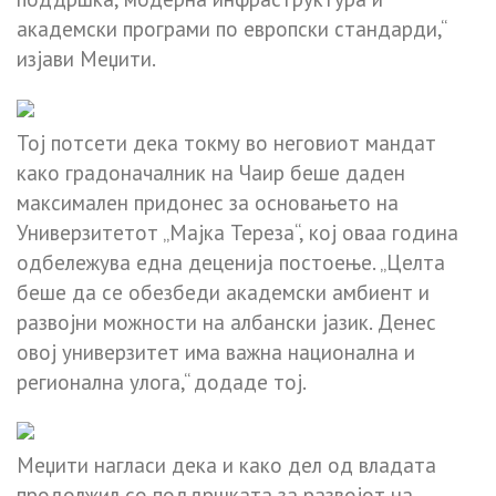
академски програми по европски стандарди,“
изјави Меџити.
Тој потсети дека токму во неговиот мандат
како градоначалник на Чаир беше даден
максимален придонес за основањето на
Универзитетот „Мајка Тереза“, кој оваа година
одбележува една деценија постоење. „Целта
беше да се обезбеди академски амбиент и
развојни можности на албански јазик. Денес
овој универзитет има важна национална и
регионална улога,“ додаде тој.
Меџити нагласи дека и како дел од владата
продолжил со поддршката за развојот на