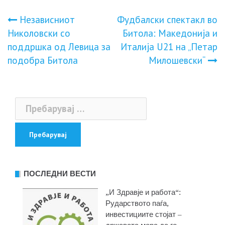
Навигација
Независниот
Фудбалски спектакл во
Николовски со
Битола: Македонија и
на
поддршка од Левица за
Италија U21 на „Петар
подобра Битола
Милошевски“
напис
Пребарувај
за:
ПОСЛЕДНИ ВЕСТИ
„И Здравје и работа“:
Рударството паѓа,
инвестициите стојат –