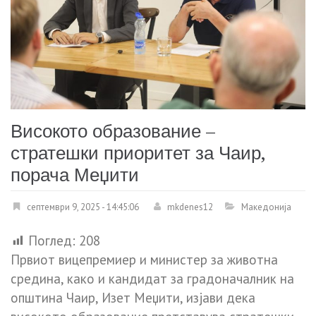
Високото образование –
стратешки приоритет за Чаир,
порача Меџити
септември 9, 2025 - 14:45:06
mkdenes12
Македонија
Поглед:
208
Првиот вицепремиер и министер за животна
средина, како и кандидат за градоначалник на
општина Чаир, Изет Меџити, изјави дека