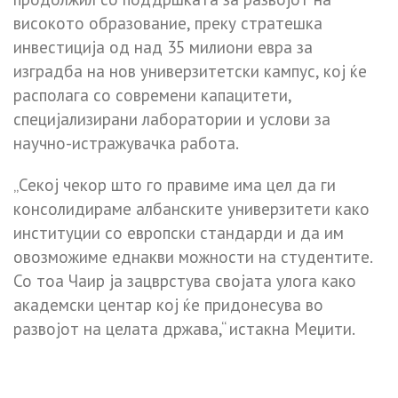
високото образование, преку стратешка
инвестиција од над 35 милиони евра за
изградба на нов универзитетски кампус, кој ќе
располага со современи капацитети,
специјализирани лаборатории и услови за
научно-истражувачка работа.
„Секој чекор што го правиме има цел да ги
консолидираме албанските универзитети како
институции со европски стандарди и да им
овозможиме еднакви можности на студентите.
Со тоа Чаир ја зацврстува својата улога како
академски центар кој ќе придонесува во
развојот на целата држава,“ истакна Меџити.