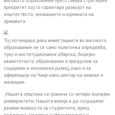
високото образование претставува стратешки
приоритет кој го гарантира развојот на
општеството, иновациите и иднината на
државата.
Тој потенцира дека инвестициите во високото
образование не се само политичка определба,
туку и институционална обврска, бидејќи
квалитетното образование е предуслов за
социјален и економски развој, како и за
афирмација на Чаир како центар на знаење и
иновации.
„Нашата општина се граничи со четири значајни
универзитети. Нашата визија е да создадеме
реални можности за студентите, преку
поддршка, модерна инфраструктура и