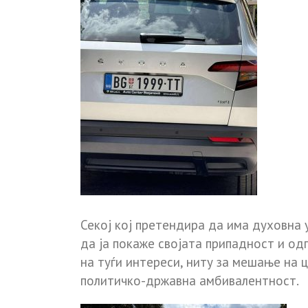
Секој кој претендира да има духовна
да ја покаже својата припадност и од
на туѓи интереси, ниту за мешање на 
политичко-државна амбивалентност.