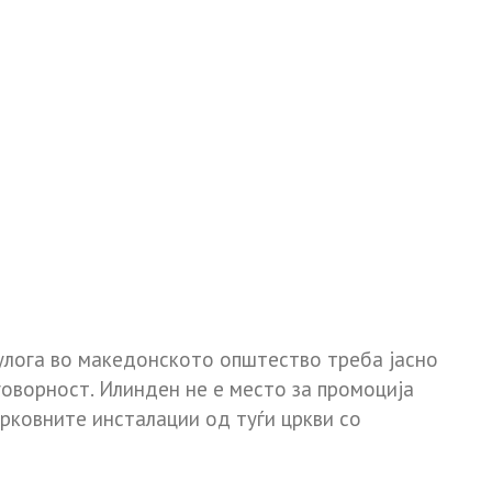
 улога во македонското општество треба јасно
говорност. Илинден не е место за промоција
црковните инсталации од туѓи цркви со