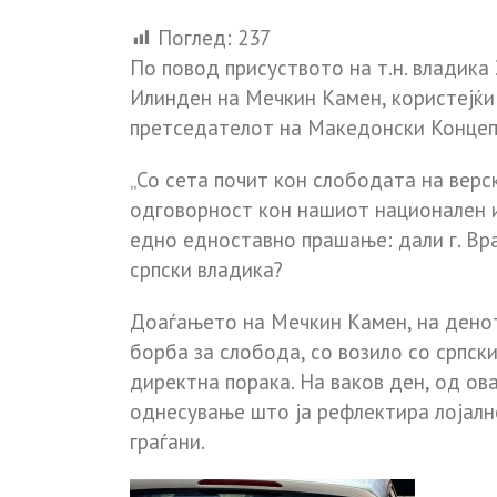
Поглед:
237
По повод присуството на т.н. владика
Илинден на Мечкин Камен, користејќи 
претседателот на Македонски Концепт,
„Со сета почит кон слободата на верс
одговорност кон нашиот национален и
едно едноставно прашање: дали г. Вр
српски владика?
Доаѓањето на Мечкин Камен, на денот
борба за слобода, со возило со српски
директна порака. На ваков ден, од ов
однесување што ја рефлектира лојалн
граѓани.