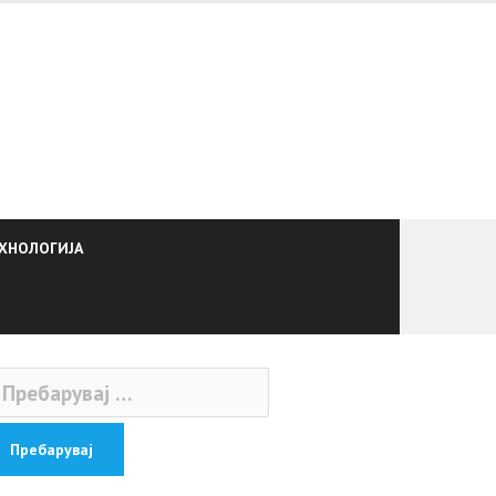
ХНОЛОГИЈА
ебарувај
: