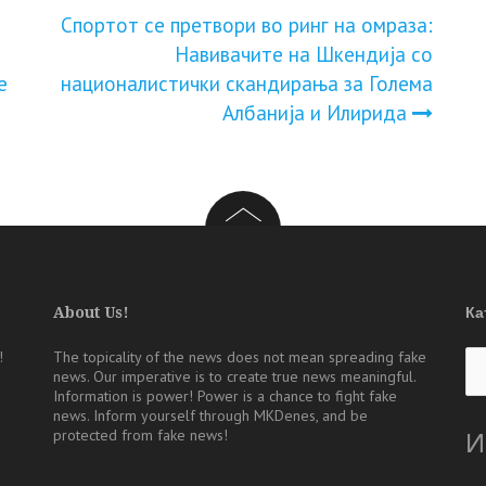
Спортот се претвори во ринг на омраза:
Навивачите на Шкендија со
е
националистички скандирања за Голема
Албанија и Илирида
About Us!
Ка
Ка
!
The topicality of the news does not mean spreading fake
news. Our imperative is to create true news meaningful.
Information is power! Power is a chance to fight fake
news. Inform yourself through MKDenes, and be
protected from fake news!
И