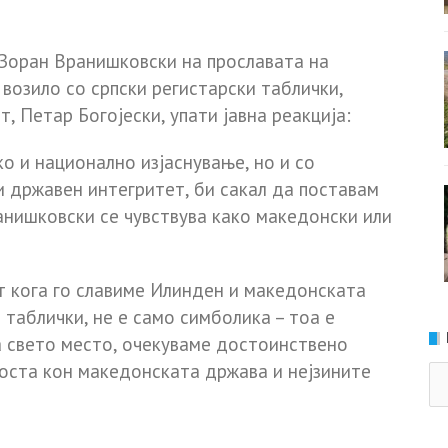
 Зоран Вранишковски на прославата на
возило со српски регистарски таблички,
 Петар Богојески, упати јавна реакција:
ко и национално изјаснување, но и со
 државен интегритет, би сакал да поставам
анишковски се чувствува како македонски или
 кога го славиме Илинден и македонската
 таблички, не е само симболика – тоа е
а свето место, очекуваме достоинствено
оста кон македонската држава и нејзините
Ка