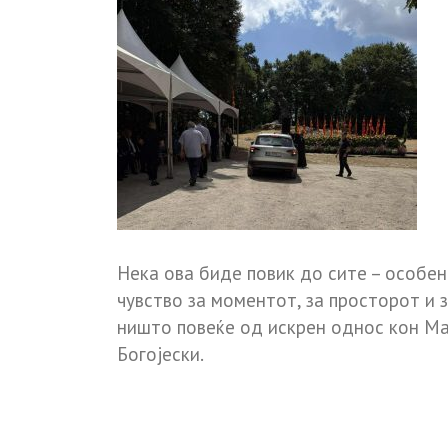
Нека ова биде повик до сите – особе
чувство за моментот, за просторот и 
ништо повеќе од искрен однос кон Мак
Богојески.