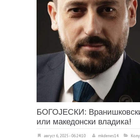
БОГОЈЕСКИ: Вранишковски 
или македонски владика!
август 6, 2025 - 06:24:10
mkdenes14
Колу