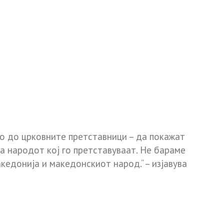
но до црковните претставници – да покажат
за народот кој го претставуваат. Не бараме
едонија и македонскиот народ.“ – изјавува