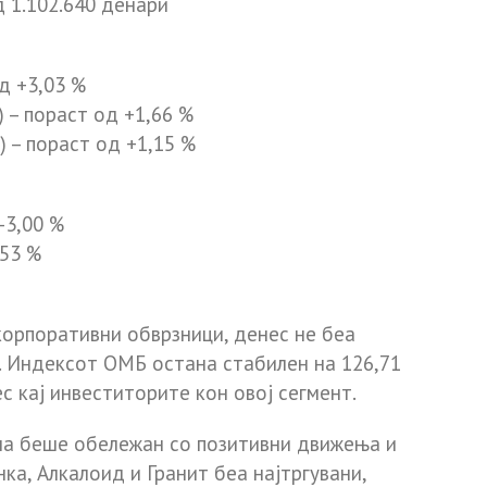
д
1.102.640 денари
од
+3,03 %
)
– пораст од
+1,66 %
)
– пораст од
+1,15 %
-3,00 %
,53 %
корпоративни обврзници,
денес не беа
. Индексот
ОМБ
остана стабилен на
126,71
с кај инвеститорите кон овој сегмент.
на
беше обележан со позитивни движења и
нка
,
Алкалоид
и
Гранит
беа најтргувани,