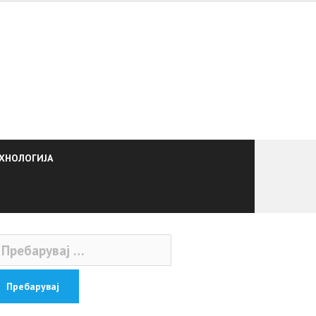
ХНОЛОГИЈА
ебарувај
: