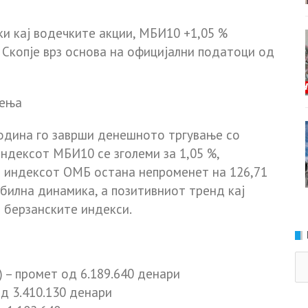
и кај водечките акции, МБИ10 +1,05 %
Скопје врз основа на официјални податоци од
жења
година
го заврши денешното тргување со
Индексот
МБИ10 се зголеми за 1,05 %
,
а
индексот ОМБ остана непроменет на 126,71
абилна динамика, а позитивниот тренд кај
 берзанските индекси.
Ка
)
– промет од
6.189.640 денари
од
3.410.130 денари