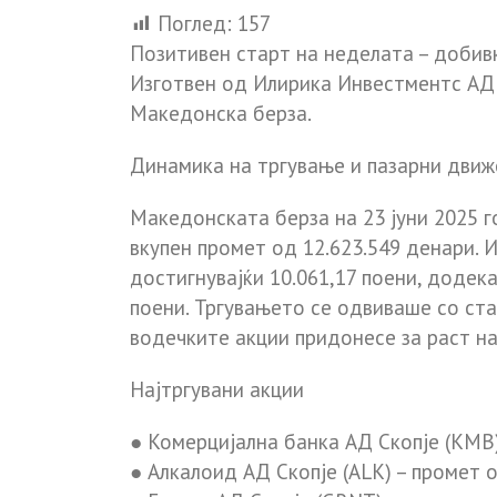
Поглед:
157
Позитивен старт на неделата – добивк
Изготвен од Илирика Инвестментс АД 
Македонска берза.
Динамика на тргување и пазарни дви
Македонската берза на
23 јуни 2025 
вкупен промет од 12.623.549 денари
. 
достигнувајќи
10.061,17 поени
, додек
поени
. Тргувањето се одвиваше со ст
водечките акции придонесе за раст на
Најтргувани акции
●
Комерцијална банка АД Скопје (KMB
●
Алкалоид АД Скопје (ALK)
– промет 