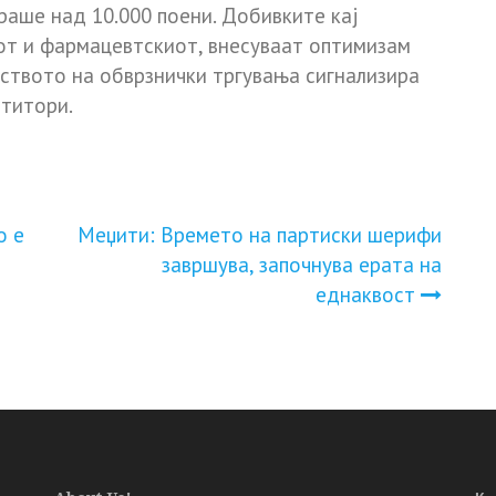
раше над 10.000 поени. Добивките кај
от и фармацевтскиот, внесуваат оптимизам
уството на обврзнички тргувања сигнализира
титори.
о е
Меџити: Времето на партиски шерифи
завршува, започнува ерата на
еднаквост