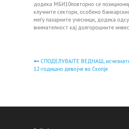
додека
МБИ10
повторно се позициони
клучните сектори, особено банкарски
меѓу пазарните учесници, додека одс
внимателност кај долгорошните инвес
Навигација
СПОДЕЛУВАЈТЕ ВЕДНАШ, исчезнат
12-годишно девојче во Скопје
на
напис