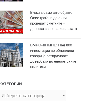
Власта само што објави:
Овие граѓани да си ги
проверат сметките –
денеска започна исплатата
ВМРО-ДПМНЕ: Над 800
инвестиции во обновливи
извори ја потврдуваат
довербата во енергетските
политики
КАТЕГОРИИ
тегории