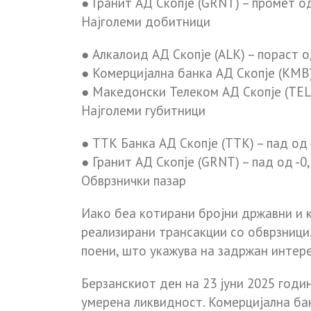
●
Гранит АД Скопје (GRNT)
– промет о
Најголеми добитници
●
Алкалоид АД Скопје (ALK)
– пораст 
●
Комерцијална банка АД Скопје (KMB
●
Македонски Телеком АД Скопје (TEL
Најголеми губитници
●
ТТК Банка АД Скопје (TTK)
– пад од
●
Гранит АД Скопје (GRNT)
– пад од
-0
Обврзнички пазар
Иако беа котирани бројни државни и 
реализирани трансакции со обврзници
поени
, што укажува на задржан интере
Берзанскиот ден на
23 јуни 2025 годи
умерена ликвидност.
Комерцијална ба