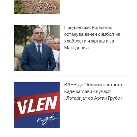
Проданоски: Карпалак
останува вечен симбол на
храброста и жртвата за
Македонија
ВЛЕН до Обвинителството:
Каде заглави случајот
„Лотарија“ со Артан Груби?