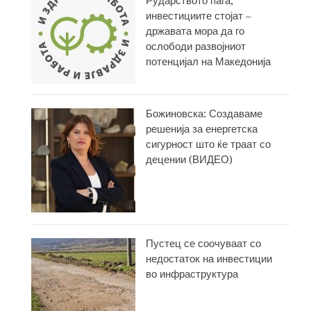
Рударството паѓа,
инвестициите стојат –
државата мора да го
ослободи развојниот
потенцијал на Македонија
Божиновска: Создаваме
решенија за енергетска
сигурност што ќе траат со
децении (ВИДЕО)
Пустец се соочуваат со
недостаток на инвестиции
во инфраструктура