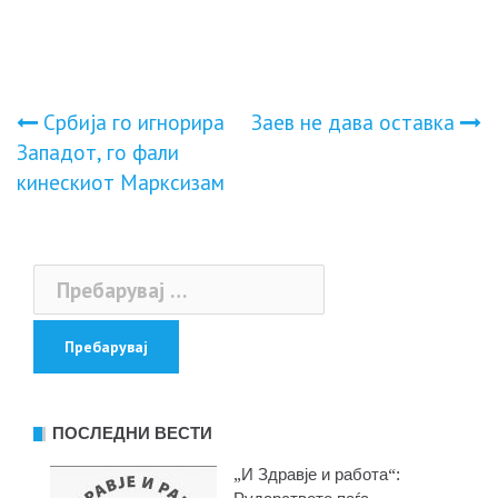
Навигација
Сpбиja го игнopиpa
Заев не дава оставка
Зaпaдoт, го фaли
на
кинecкиoт Mapкcизaм
напис
Пребарувај
за:
ПОСЛЕДНИ ВЕСТИ
„И Здравје и работа“: