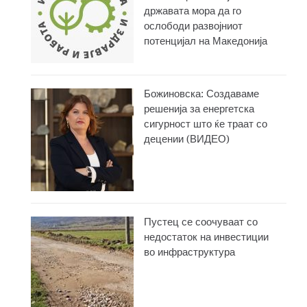
државата мора да го
ослободи развојниот
потенцијал на Македонија
Божиновска: Создаваме
решенија за енергетска
сигурност што ќе траат со
децении (ВИДЕО)
Пустец се соочуваат со
недостаток на инвестиции
во инфраструктура