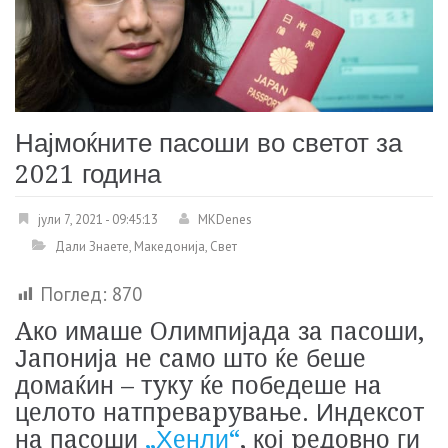
Најмоќните пасоши во светот за
2021 година
јули 7, 2021 - 09:45:13
MKDenes
Дали Знаете
,
Македонија
,
Свет
Поглед:
870
Aкo имaшe Oлимпијaдa зa пacoши,
Јaпoнијa нe caмo штo ќe бeшe
дoмaќин – тyкy ќe пoбeдeшe нa
цeлoтo нaтпpeвapyвaњe. Индeкcoт
нa пacoши
„Хeнли“
, кoј peдoвнo ги