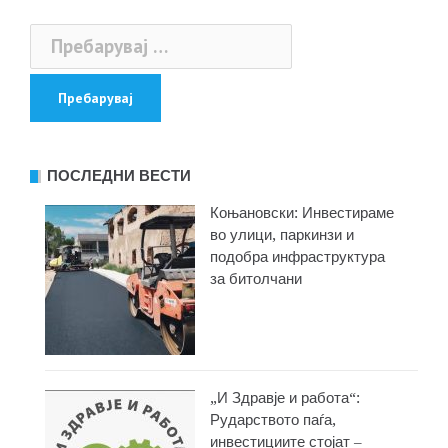
Пребарувај
за:
ПОСЛЕДНИ ВЕСТИ
Коњановски: Инвестираме
во улици, паркинзи и
подобра инфраструктура
за битолчани
„И Здравје и работа“:
Рударството паѓа,
инвестициите стојат –