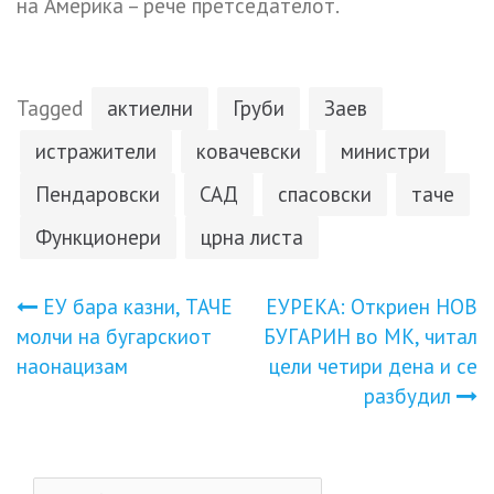
на Америка – рече претседателот.
Tagged
актиелни
Груби
Заев
истражители
ковачевски
министри
Пендаровски
САД
спасовски
таче
Функционери
црна листа
Навигација
ЕУ бара казни, ТАЧЕ
EУPEKА: Откриен НОВ
молчи на бугарскиот
БУГAPИН во МК, читал
на
наонацизам
цели четири дена и се
разбудил
напис
Пребарувај