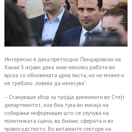
Интересно е дека претходно Пендаровски на
Канал 5 изјави дека знае неколку работи во
врска со обновената црна листа, но не можел и
не требало „повеќе да изнесува“.
– Стануваше збор за тројца дипломати во Стејт
департментoт, кои беа тука во мисија на
собирање информации што се случува на
политичката сцена, во бизнис сферата и во
правосудството. Во виталните сектори на