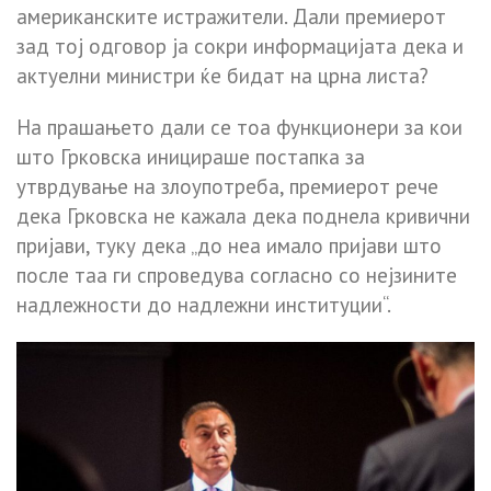
американските истражители. Дали премиерот
зад тој одговор ја сокри информацијата дека и
актуелни министри ќе бидат на црна листа?
На прашањето дали се тоа функционери за кои
што Грковска иницираше постапка за
утврдување на злоупотреба, премиерот рече
дека Грковска не кажала дека поднела кривични
пријави, туку дека „до неа имало пријави што
после таа ги спроведува согласно со нејзините
надлежности до надлежни институции“.