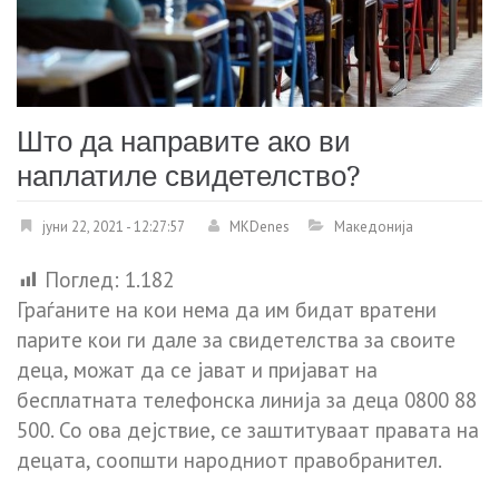
Што да направите ако ви
наплатиле свидетелство?
јуни 22, 2021 - 12:27:57
MKDenes
Македонија
Поглед:
1.182
Граѓаните на кои нема да им бидат вратени
парите кои ги дале за свидетелства за своите
деца, можат да се јават и пријават на
бесплатната телефонска линија за деца 0800 88
500. Со ова дејствие, се заштитуваат правата на
децата, соопшти народниот правобранител.