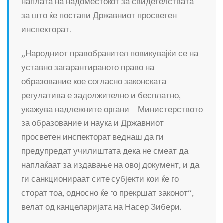
наплата на надоместокот за свидетелствата
за што ќе постапи Државниот просветен
инспекторат.
„Народниот правобранител повикувајќи се на
уставно загарантираното право на
образование кое согласно законската
регулатива е задолжително и бесплатно,
укажува надлежните органи – Министерството
за образование и наука и Државниот
просветен инспекторат веднаш да ги
предупредат училиштата дека не смеат да
наплаќаат за издавање на овој документ, и да
ги санкционираат сите субјекти кои ќе го
сторат тоа, односно ќе го прекршат законот“,
велат од канцеларијата на Насер Зибери.