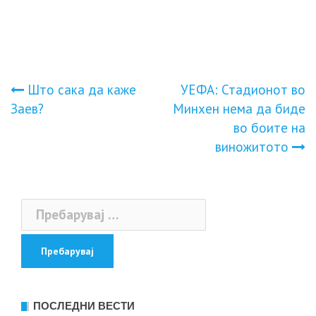
Навигација
Што сака да каже
УЕФА: Стадионот во
Заев?
Минхен нема да биде
на
во боите на
винoжитoтo
напис
Пребарувај
за:
ПОСЛЕДНИ ВЕСТИ