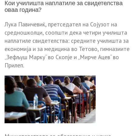
Кои училишта наплатиле за свидетелства
оваа година?
Лука Павичевиќ, претседател на Сојузот на
средношколци, соопшти дека четири училишта
наплатиле свидетелства: средните училишта за
економија и за медицина во Тетово, гимназиите
„Зефљуш Марку“ во Скопје и „Мирче Ацев“ во
Прилеп.