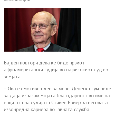
Бајден повтори дека ќе биде првиот
афроамерикански судија во највисокиот суд во
земјата.
– Ова е емотивен ден за мене. Денеска сум овде
за да ја изразам мојата благодарност во име на
нацијата на судијата Стивен Бриер за неговата
извонредна кариера во јавната служба.