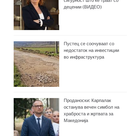
сигурност што ќе траат со
децении (ВИДЕО)
Пустец се соочуваат со
недостаток на инвестиции
во инфраструктура
Проданоски: Карпалак
останува вечен симбол на
храброста и жртвата за
Македонија