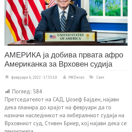
АМЕРИКА ја добива првата афро
Американка за Врховен судија
февруари 6, 2022 - 17:55:10
MKDenes
Свет
Поглед:
584
Претседателот на САД, Џозеф Бајден, најави
дека планира до крајот на февруари да го
назначи наследникот на либералниот судија на
Врховниот суд, Стивен Бриер, кој најави дека се
пензионира.