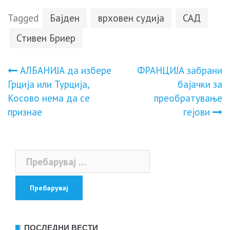
Tagged
Бајден
врховен судија
САД
Стивен Бриер
Навигација
АЛБАНИЈА да избере
ФРАНЦИЈА забрани
Грција или Турција,
бајачки за
на
Косово нема да се
преобратување
признае
гејови
напис
Пребарувај
за:
ПОСЛЕДНИ ВЕСТИ