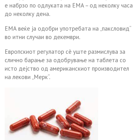
е набрзо по одлуката на ЕМА – од неколку часа
до неколку дена.
ЕМА веќе ја одобри употребата на „паксловид“
во итни случаи во декември.
Европскиот регулатор сè уште размислува за
слично барање за одобрување на таблета со
исто дејство од американскиот производител
на лекови „Мерк“.