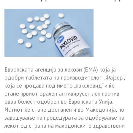
Европската агенција за лекови (ЕМА) која ја
одобри таблетата на производителот „Фајзер“,
која се продава под името „паксловид“ и ќе
стане првиот орален антивирусен лек против
оваа болест одобрен во Европската Унија.
Истиот ќе стане достапен и во Македонија, по
завршување на процедурата за одобрување на
лекот од страна на македонските здравствени