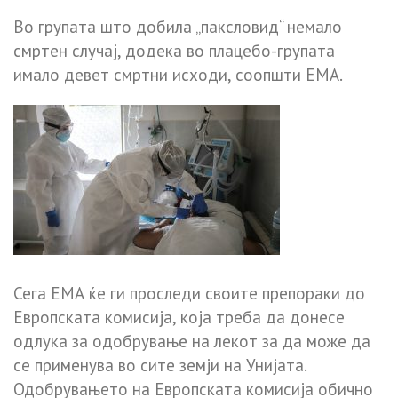
Во групата што добила „паксловид“ немало
смртен случај, додека во плацебо-групата
имало девет смртни исходи, соопшти ЕМА.
Сега ЕМА ќе ги проследи своите препораки до
Европската комисија, која треба да донесе
одлука за одобрување на лекот за да може да
се применува во сите земји на Унијата.
Одобрувањето на Европската комисија обично