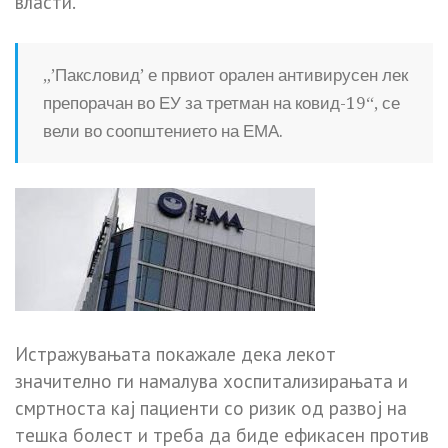
власти.
„’Паксловид’ е првиот орален антивирусен лек
препорачан во ЕУ за третман на ковид-19“, се
вели во соопштението на ЕМА.
Истражувањата покажале дека лекот
значително ги намалува хоспитализирањата и
смртноста кај пациенти со ризик од развој на
тешка болест и треба да биде ефикасен против