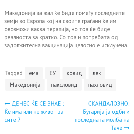
Македонија за жал ќе биде помеѓу последните
земји во Европа кој на своите граѓани ќе им
овозможи ваква терапија, но тоа ќе биде
реалноста за кратко. Со тоа и потребата од
задолжителна вакцинација целосно е исклучена.
Tagged
ема
ЕУ
ковид
лек
Македонија
паксловид
пахловид
Навигација
ДЕНЕС ЌЕ СЕ ЗНАЕ :
СКАНДАЛОЗНО:
Ќе има или не живот за
Бугарија ја одби и
на
сите!?
последната молба на
Таче
напис