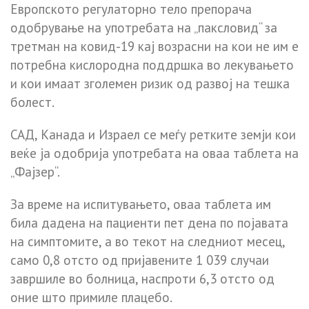
Европското регулаторно тело препорача
одобрување на употребата на „паксловид“ за
третман на ковид-19 кај возрасни на кои не им е
потребна кислородна поддршка во лекувањето
и кои имаат зголемен ризик од развој на тешка
болест.
САД, Канада и Израел се меѓу ретките земји кои
веќе ја одобрија употребата на оваа таблета на
„Фајзер“.
За време на испитувањето, оваа таблета им
била дадена на пациенти пет дена по појавата
на симптомите, а во текот на следниот месец,
само 0,8 отсто од пријавените 1 039 случаи
завршиле во болница, наспроти 6,3 отсто од
оние што примиле плацебо.