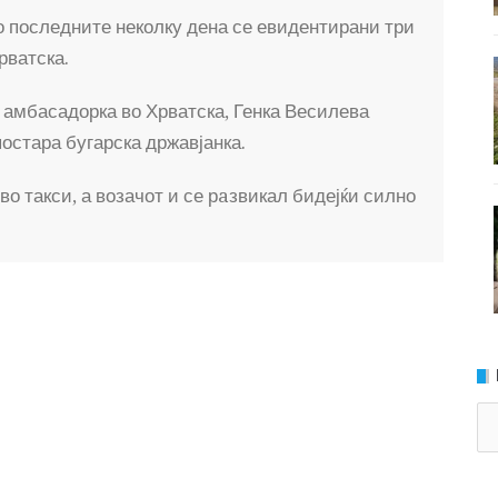
 последните неколку дена се евидентирани три
рватска.
 амбасадорка во Хрватска, Генка Весилева
остара бугарска државјанка.
во такси, а возачот и се рaзвикал бидејќи силно
Ка