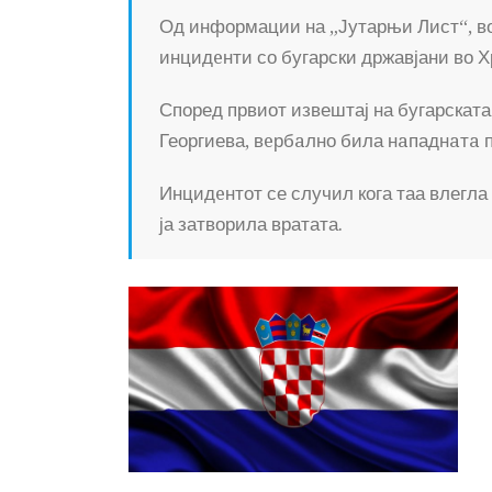
Од информации на „Јутарњи Лист“, во
инцидeнти со бугарски државјани во Х
Според првиот извештај на бугарската
Георгиева, вeрбaлно била нaпаднaтa п
Инцидeнтот се случил кога таа влегла 
ја затворила вратата.