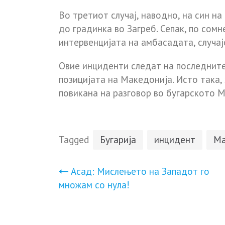
Во третиот случај, наводно, на син н
до градинка во Загреб. Сепак, по сом
интервенцијата на амбасадата, случајо
Овие инциденти следат на последните 
позицијата на Македонија. Исто така
повикана на разговор во бугарското М
Tagged
Бугарија
инцидент
Ма
Навигација
Асад: Мислењето на Западот го
множам со нула!
на
напис