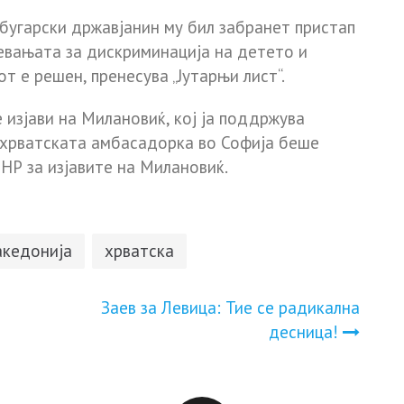
а бугарски државјанин му бил забранет пристап
невањата за дискриминaција на детето и
т е решен, пренесува „Јутарњи лист“.
изјави на Милановиќ, кој ја поддржува
, хрватската амбасадорка во Софија беше
НР за изјавите на Милановиќ.
кедонија
хрватска
Заев за Левица: Тие се радикална
десница!