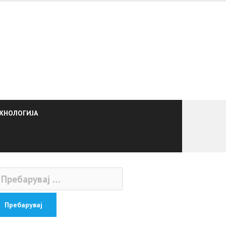
ХНОЛОГИЈА
ебарувај
: