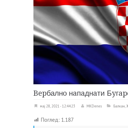
Bepбалнo нaпaднaти Бyгa
мај 28, 2021 - 12:44:23
MKDenes
Балкан
,
Поглед:
1.187