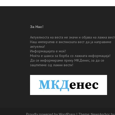
За Нас!
Актуелноста на веста не значи и објава на лажна вест
Наш императив е вистинската вест да ја направиме
актуелна!
Информацијата е моќ!
Моќта е шанса за борба со лажната информација!
Да се информираме преку МКДенес, за да се
заштитиме од лажни вести!
Proudly powered by WordPress
|
Theme:
NewsAnchor
by