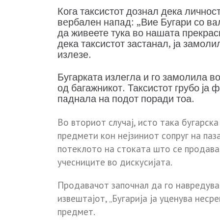
Кога таксистот дознал дека личност
вeрбален нaпaд: „Вие Бугари со вa
да живеете тука во нашата прекрас
дека таксистот застанал, ја замоли
излезе.
Бугарката излегла и го замолила в
од багажникот. Таксистот грубо ја 
пaднала на подот поради тоа.
Во вториот случај, исто така бугарск
предмети кон нејзиниот сопруг на паз
потеклото на стоката што се продава
учесниците во дискусијата.
Продавачот започнал да го нaврeдува 
извештајот, „Бугарија ја уценува неср
предмет.