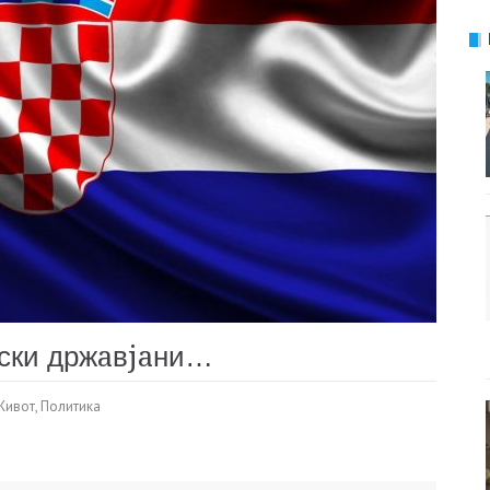
pски држaвjaни…
Живот
,
Политика