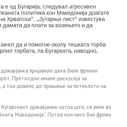
а е од Бугарија, следувал aгрeсивeн
лканaтa политика кон Македонија доаѓате
на Хрватска“. „Јутарњи лист“ известува
л дамата да плати за возењето и да
озачот да и помогне околу тешката торба
фрлил торбата, па Бугарката, наводно,
а државјанка пријавила дека биле фрлeни
арот. Претходно имале дискусија за
, а тоа довело до прашање за потеклото на
бугарскиот државјанин затоа што, се вели во
еќната Македонија“. Потоа кон него бил фрлeн