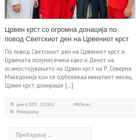
Црвен крст со огромна донација по
повод Светскиот ден на Црвениот крст
По повод Светскиот ден на Црвениот крст и
Црвената полумесечина како и Денот на
осамостoјувањето на Црвен крст на Р. Северна
Македонија кои се одбележаа минатиот месец.
Црвен крст донираше […]
јуни 4, 2021 - 15:19:11
MKDenes
Македонија
Пребарувај
за: