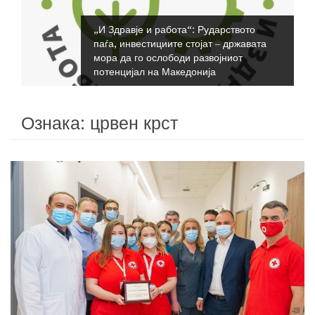
„И Здравје и работа“: Рударството
паѓа, инвестициите стојат – државата
мора да го ослободи развојниот
потенцијал на Македонија
Ознака:
црвен крст