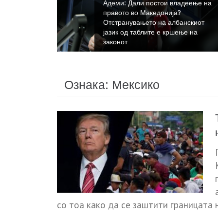
Адеми: Дали постои владеење на
правото во Македонија?
ра
Отстранувањето на албанскиот
јазик од таблите е кршење на
роценти
законот
Ознака:
Мексико
со тоа како да се заштити границата 