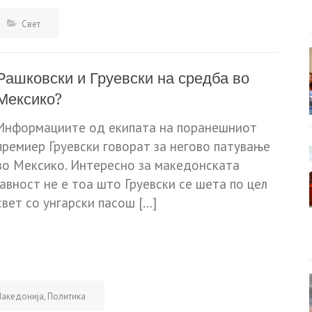
Свет
Рашковски и Груевски на средба во
Мексико?
Информациите од екипата на поранешниот
премиер Груевски говорат за негово патување
во Мексико. Интересно за македонската
јавност не е тоа што Груевски се шета по цел
свет со унгарски пасош […]
акедонија
,
Политика