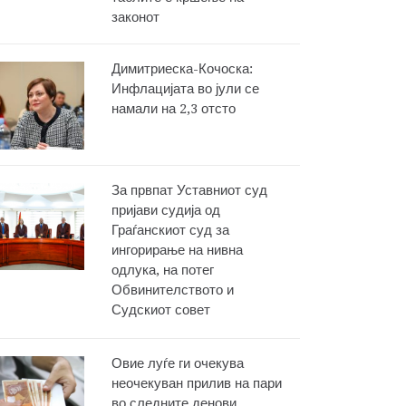
законот
Димитриеска-Кочоска:
Инфлацијата во јули се
намали на 2,3 отсто
За првпат Уставниот суд
пријави судија од
Граѓанскиот суд за
ингорирање на нивна
одлука, на потег
Обвинителството и
Судскиот совет
Овие луѓе ги очекува
неочекуван прилив на пари
во следните денови