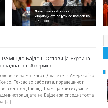
Димитриеска-Кочоска:
Инфлацијата во јули се намали на
2,3 отсто
Пр
за
ТРАМП до Бајден: Остави ја Украина,
нападната е Америка
Говорејќи на митингот „Спасете ја Америка“ во
Конро, Тексас во саботата, поранешниот
претседател Доналд Трамп ја критикуваше
администрацијата на Бајден за опседнатоста
на […]