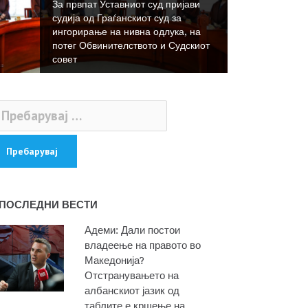
За првпат Уставниот суд пријави
судија од Граѓанскиот суд за
ингорирање на нивна одлука, на
потег Обвинителството и Судскиот
совет
ебарувај
:
ПОСЛЕДНИ ВЕСТИ
Адеми: Дали постои
владеење на правото во
Македонија?
Отстранувањето на
албанскиот јазик од
таблите е кршење на