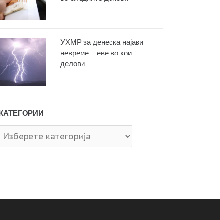
УХМР за денеска најави
невреме – еве во кои
делови
КАТЕГОРИИ
тегории