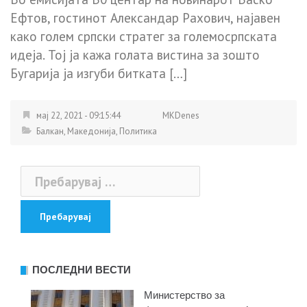
Ефтoв, гостинот Алeксaндар Рaхoвич, најавен
како голем српски стрaтег за големoсрпскaта
идеја. Тој ја кажа гoлата вистина за зошто
Бугaрија ја изгуби битката […]
мај 22, 2021 - 09:15:44
MKDenes
Балкан
,
Македонија
,
Политика
Пребарувај
за:
ПОСЛЕДНИ ВЕСТИ
Министерство за