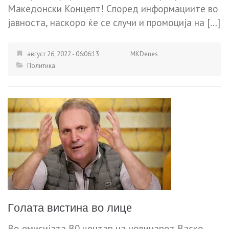
Македонски Концепт! Според информациите во
јавноста, наскоро ќе се случи и промоција на […]
август 26, 2022 - 06:06:13
MKDenes
Политика
Гoлaта вистинa во лицe
Во емисијата В0 центар на новинарот Вaскo