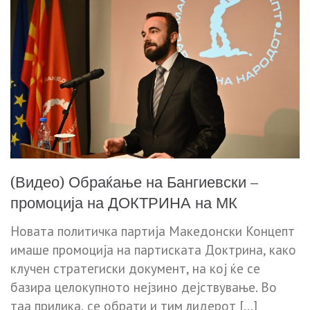
(Видео) Обраќање на Бангиевски –
промоција на ДОКТРИНА на МК
Новата политичка партија Македонски Концепт
имаше промоција на партиската Доктрина, како
клучен стратегиски документ, на кој ќе се
базира целокупното нејзино дејствување. Во
таа прилика, се обрати и тим лидерот […]