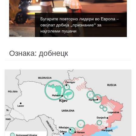
Бугарите повторно лидери во Европа –
овојпат добија „признание“ за
најголеми пушачи
Ознака:
добнецк