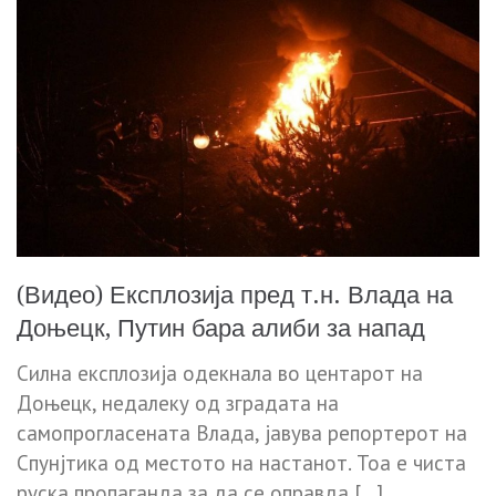
(Видео) Експлозија пред т.н. Влада на
Доњецк, Путин бара алиби за напад
Силна експлозија одекнала во центарот на
Доњецк, недалеку од зградата на
самопрогласената Влада, јавува репортерот на
Спунјтика од местото на настанот. Тоа е чиста
руска пропаганда за да се оправда […]